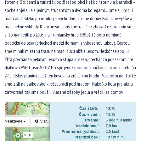
fotenie. Študenti a turisti šli po žltej po obci Haj k cintorínu a k atrakcii –
soche anjela. Ja s jedným študentom a dvoma kolegami
…
sme si urobili
malú obchádzku po modrej – východnej strane doliny. Boli sme vyššie a
mali pekné výhľady. K soche sme prišli netradične zhora. Cez cintorín sme
si to namierili po žltej na Turniansky hrad. Dôležité bolo neminúť
odbočku do lesa (priechod medzi domami s vykosenou lúkou). Cestou
sme minuli miestnu trasu na hrad idúcu nižšie lesom. Neskôr sa spojili.
Žltá prechádza pekným lesom a stúpa a klesá, prechádza priesekom pre
diaľkovú VVN trasu 400kV. Po spojení z modrou značkou idúcou z hrebeňa
Zádielskej planiny je už len kúsok na zrúcaninu hradu. Po spoločnej fotke
sme zišli na parkovisko k reštaurácií pod hradom. Nakoľko bola pre akciu
zatvorená tak sme použili vlastné zásoby jedla a vrátili sa domov.