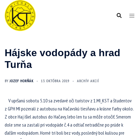
Preskočiť
na
obsah
Hájske vodopády a hrad
Turňa
BY
JOZEF HORŇÁK
13. OKTÓBRA 2019
ARCHÍV AKCIÍ
V upršanú sobotu 5.10 sa zvedavé oči turistov z 1.MI_KST a študentov
z GPH MI pozerali z autobusu na Hačavskú tiesňavu a krásne farby okolo.
Z obce Haj išiel autobus do Hačavy, lebo len tu sa môže otočiť. Smerom
dole sme sa zastali pri vodopáde č.4 a odtiaľ netradične po prúde k
ďalším vodopádom. Horné tri boli bez vody, posledný bol kulisou pre