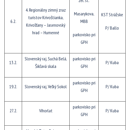
žel. st.
4. Regionálny zimný zraz
Masarykova,
KST Strážske
turistov Krivoštianka,
6.2.
MBB
Krivošťany – Jasenovský
P/ Ballo
hrad – Humenné
parkovisko pri
GPH
Slovenský raj, Suchá Belá,
parkovisko pri
13.2.
P/ Kuba
Šikľavá skala
GPH
parkovisko pri
19.2.
Slovenský raj, Veľký Sokol
P/ Kuba
GPH
parkovisko pri
27.2.
Vihorlat
P/ Kuba
GPH