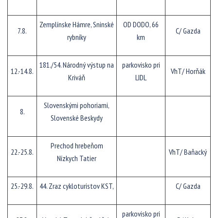
Zemplínske Hámre, Sninské
OD DODO, 66
7.8.
C/ Gazda
rybníky
km
181./54. Národný výstup na
parkovisko pri
12.-14.8.
VhT/ Horňák
Kriváň
LIDL
Slovenskými pohoriami,
8.
Slovenské Beskydy
Prechod hrebeňom
22.-25.8.
VhT/ Baňacký
Nízkych Tatier
25.-29.8.
44. Zraz cykloturistov KST,
C/ Gazda
parkovisko pri