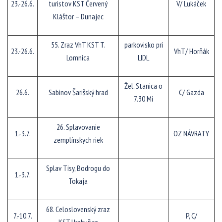
23.-26.6.
turistov KST Červený
V/ Lukáček
Kláštor – Dunajec
55. Zraz VhT KST T.
parkovisko pri
23.-26.6.
VhT/ Horňák
Lomnica
LIDL
Žel. Stanica o
26.6.
Sabinov Šarišský hrad
C/ Gazda
7.30 Mi
26. Splavovanie
1.-3.7.
OZ NÁVRATY
zemplínskych riek
Splav Tisy, Bodrogu do
1.-3.7.
Tokaja
68. Celoslovenský zraz
7.-10.7.
P, C/