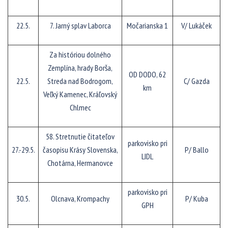
22.5.
7. Jarný splav Laborca
Močarianska 1
V/ Lukáček
Za históriou dolného
Zemplína, hrady Borša,
OD DODO, 62
22.5.
Streda nad Bodrogom,
C/ Gazda
km
Veľký Kamenec, Kráľovský
Chlmec
58. Stretnutie čitateľov
parkovisko pri
27.-29.5.
časopisu Krásy Slovenska,
P/ Ballo
LIDL
Chotárna, Hermanovce
parkovisko pri
30.5.
Olcnava, Krompachy
P/ Kuba
GPH