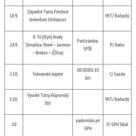
Západné Tatry, Prechod
18.9.
VhT/ Baňacký
hrebeňom Otrhancov
8. Tri (štyri) hrady
Partizánska,
24.9.
Zemplína, Vinné – Jasenov
P/ Ballo
SPŠE
– Brekov – (Čičva)
OD DODO, 65
2.10.
Sobranské kúpele
C/ Gazda
km
Vysoké Tatry, Kôprovský
1.10.
VhT/ Baňacký
štít
parkovisko pri
.10.
P/ GPH Sibal
GPH