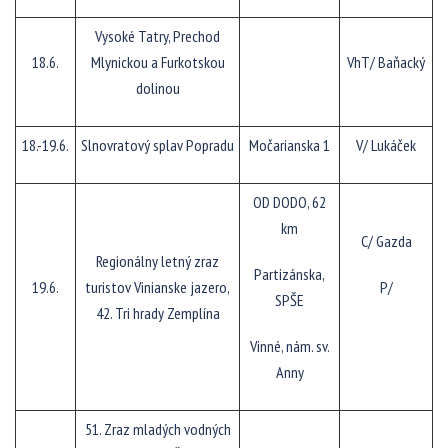
Vysoké Tatry, Prechod
18.6.
Mlynickou a Furkotskou
VhT/ Baňacký
dolinou
18.-19.6.
Slnovratový splav Popradu
Močarianska 1
V/ Lukáček
OD DODO, 62
km
C/ Gazda
Regionálny letný zraz
Partizánska,
19.6.
turistov Vinianske jazero,
P/
SPŠE
42. Tri hrady Zemplína
Vinné, nám. sv.
Anny
51. Zraz mladých vodných