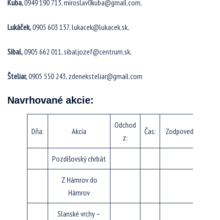
Kuba,
0949 190 713, miroslav0kuba@gmail.com,
Lukáček,
0905 603 137, lukacek@lukacek.sk,
Sibal,
0905 662 011, sibaljozef@centrum.sk,
Šteliar,
0905 550 243, zdeneksteliar@gmail.com
Navrhované akcie:
Odchod
Dňa:
Akcia
Čas:
Zodpovedný
z:
Pozdišovský chrbát
Z Hámrov do
Hámrov
Slanské vrchy –