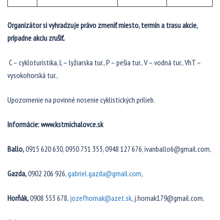
Organizátor si vyhradzuje právo zmeniť miesto, termín a trasu akcie,
prípadne akciu zrušiť.
C – cykloturistika, L – lyžiarska tur., P – pešia tur., V – vodná tur., VhT –
vysokohorská tur.,
Upozornenie na povinné nosenie cyklistických prilieb.
Informácie: www.kstmichalovce.sk
Ballo,
0915 620 630, 0950 751 353, 0948 127 676, ivanballo6@gmail.com,
Gazda,
0902 206 926,
gabriel.gazda@gmail.com
,
Horňák,
0908 553 678,
jozefhornak@azet.sk
, j.hornak179@gmail.com,