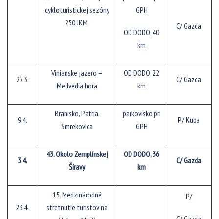
cykloturistickej sezóny
GPH
250 JKM,
C/ Gazda
OD DODO, 40
km
Vinianske jazero –
OD DODO, 22
27.3.
C/ Gazda
Medvedia hora
km
Branisko, Patria,
parkovisko pri
9.4.
P/ Kuba
Smrekovica
GPH
43. Okolo Zemplínskej
OD DODO, 36
3.4.
C/ Gazda
Šíravy
km
15. Medzinárodné
P/
23.4.
stretnutie turistov na
C/ Gazda