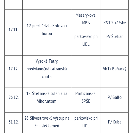
Masarykova,
MBB
KST Strážske
12. prechádzka Kolovou
17.11.
horou
parkovisko pri
P/ Šteliar
LIDL
Vysoké Tatry,
17.12.
predvianočná tatranská
VhT/ Baňacký
chata
18. Štefanské túlanie sa
Partizánska,
26.12.
P/ Ballo
Vihorlatom
SPŠE
26. Silvestrovský výstup na
parkovisko pri
31.12.
P/ Kuba
Sninský kameň
LIDL