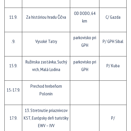
OD DODO, 64
11.9.
Za históriou hradu Čičva
C/ Gazda
km
parkovisko pri
.9.
Vysoké Tatry
P/ GPH Sibal
GPH
Ružínska zastávka, Suchý
parkovisko pri
15.9.
P/ Kuba
vrch, Malá Lodina
GPH
Prechod hrebeňom
15.-17.9.
Polonín
13. Stretnutie priaznivcov
17.9.
KST, Európsky deň turistiky
P/
EWV – IVV