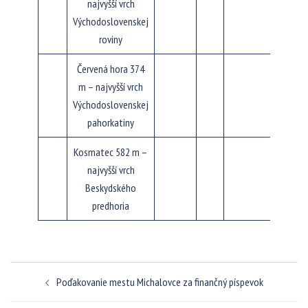
najvyšší vrch
Východoslovenskej
roviny
Červená hora 374
m – najvyšší vrch
Východoslovenskej
pahorkatiny
Kosmatec 582 m –
najvyšší vrch
Beskydského
predhoria
Navigácia
Poďakovanie mestu Michalovce za finančný píspevok
článkami