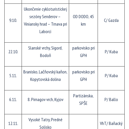
Ukončenie cykloturistickej
sezóny Senderov –
OD DODO, 45
9.10.
C/ Gazda
Viniansky hrad – Trnava pri
km
Laborci
Slanské vrchy, Sigord,
parkovisko pri
22.10.
P/ Kuba
Bodoň
GPH
Branisko, Lačňovský kaňon,
parkovisko pri
5.11.
P/ Kuba
Kopytovská dolina
GPH
Partizánska,
6.11.
8. Pirnagov vrch, Kyjov
P/ Ballo
SPŠE
Vysoké Tatry, Predné
12.11.
VhT/ Baňacký
Solisko