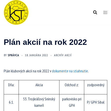
Preskočiť
na
obsah
Plán akcií na rok 2022
BY
SPRÁVCA
18. JANUÁRA 2022
ARCHÍV AKCIÍ
Plán klubových akcií na rok 2022 v
dokumente na stiahnutie
.
Dňa:
Akcia
Odchod z:
zodpovedný
53. Trojkráľový Sninský
parkovisko pri
6.1.
P/ GPH Sibal
kameň
GPH