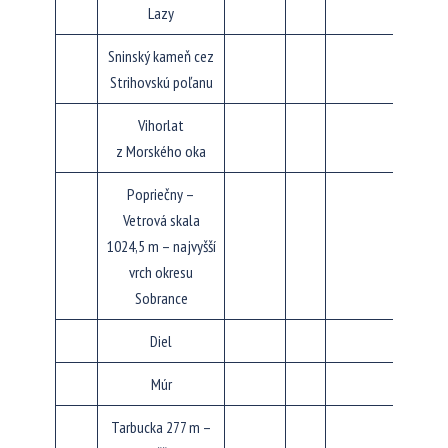
Lazy
Sninský kameň cez
Strihovskú poľanu
Vihorlat
z Morského oka
Popriečny –
Vetrová skala
1024,5 m – najvyšší
vrch okresu
Sobrance
Diel
Múr
Tarbucka 277 m –