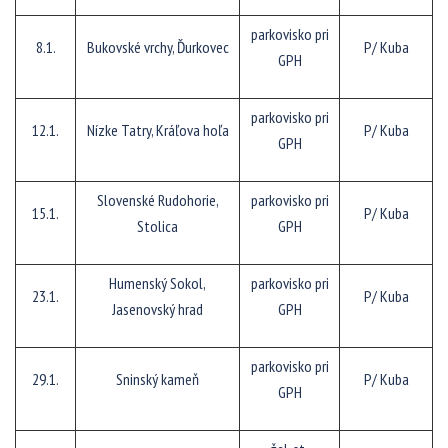
parkovisko pri
8.1.
Bukovské vrchy, Ďurkovec
P/ Kuba
GPH
parkovisko pri
12.1.
Nízke Tatry, Kráľova hoľa
P/ Kuba
GPH
Slovenské Rudohorie,
parkovisko pri
15.1.
P/ Kuba
Stolica
GPH
Humenský Sokol,
parkovisko pri
23.1.
P/ Kuba
Jasenovský hrad
GPH
parkovisko pri
29.1.
Sninský kameň
P/ Kuba
GPH