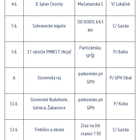
4.6.
8. Splav Cirochy
Močarianska 1
V/ Lukáček
OD DODO, 64,5
5.6.
Sobranecke kúpele
C/ Gazda
km
Partizánska,
5.6.
17. výročie PMIKST, Hirjač
P/ Ballo
SPŠE
parkovisko pri
.6.
Slovenský raj
P/ GPH Sibal
GPH
Slovenské Rudohorie,
parkovisko pri
11.6.
P/ Kuba
Gelnica, Žakarovce
GPH
Zraz na žel
12.6.
Trebišov a okolie
C/ Gazda
stanici 7.30