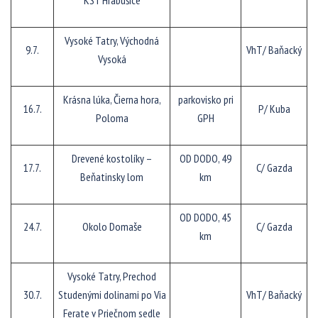
KST Hrabušice
Vysoké Tatry, Východná
9.7.
VhT/ Baňacký
Vysoká
Krásna lúka, Čierna hora,
parkovisko pri
16.7.
P/ Kuba
Poloma
GPH
Drevené kostolíky –
OD DODO, 49
17.7.
C/ Gazda
Beňatinsky lom
km
OD DODO, 45
24.7.
Okolo Domaše
C/ Gazda
km
Vysoké Tatry, Prechod
30.7.
Studenými dolinami po Via
VhT/ Baňacký
Ferate v Priečnom sedle