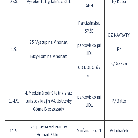
27.8.
Vysoké Tatry, Jahňací štít
P/ Kuba
GPH
Partizánska,
SPŠE
OZ NÁVRATY
25. Výstup na Vihorlat
parkovisko pri
1.9.
P/
LIDL
Bicyklom na Vihorlat
C/ Gazda
OD DODO, 65
km
4. Medzinárodný letný zraz
parkovisko pri
1.-4.9.
turistov krajín V4, Ustrzyky
P/ Ballo
LIDL
Górne,Bieszczady
23. plavba veteránov
11.9.
Močarianska 1
V/ Lukáček
Hornád 24 km