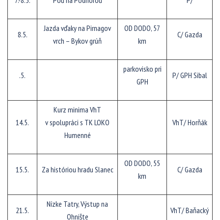
7.-8.5.
Poď na Podhoroď
P/
Jazda vďaky na Pirnagov
OD DODO, 57
8.5.
C/ Gazda
vrch – Bykov grúň
km
parkovisko pri
.5.
P/ GPH Sibal
GPH
Kurz minima VhT
14.5.
v spolupráci s TK LOKO
VhT/ Horňák
Humenné
OD DODO, 55
15.5.
Za históriou hradu Slanec
C/ Gazda
km
Nízke Tatry, Výstup na
21.5.
VhT/ Baňacký
Ohnište