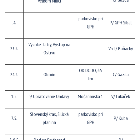
Veľkom Miliči
parkovisko pri
.4.
P/ GPH Sibal
GPH
Vysoké Tatry, Výstup na
23.4.
VhT/ Baňacký
Ostrvu
OD DODO, 65
24.4.
Oborín
C/ Gazda
km
1.5.
9. Upratovanie Ondavy
Močarianska 1
V/ Lukáček
Slovenský kras, Silická
parkovisko pri
7.5.
P/ Kuba
planina
GPH