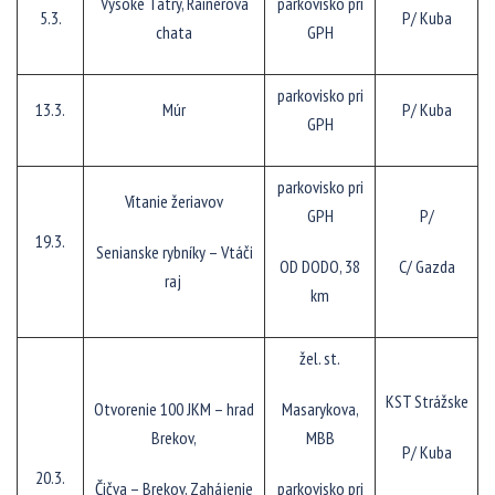
Vysoké Tatry, Rainerova
parkovisko pri
5.3.
P/ Kuba
chata
GPH
parkovisko pri
13.3.
Múr
P/ Kuba
GPH
parkovisko pri
Vítanie žeriavov
GPH
P/
19.3.
Senianske rybníky – Vtáči
OD DODO, 38
C/ Gazda
raj
km
žel. st.
KST Strážske
Otvorenie 100 JKM – hrad
Masarykova,
Brekov,
MBB
P/ Kuba
20.3.
Čičva – Brekov, Zahájenie
parkovisko pri