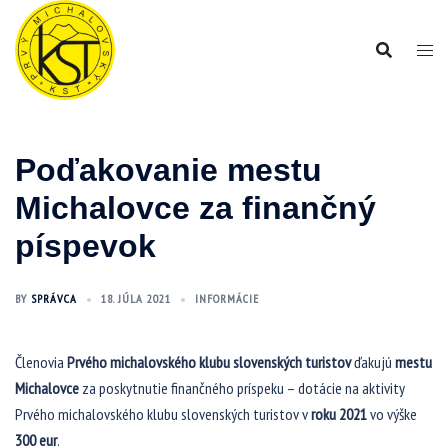
Preskočiť
na
obsah
Poďakovanie mestu
Michalovce za finančný
píspevok
BY
SPRÁVCA
18. JÚLA 2021
INFORMÁCIE
Členovia
Prvého michalovského klubu slovenských turistov
ďakujú
mestu
Michalovce
za poskytnutie finančného príspeku – dotácie na aktivity
Prvého michalovského klubu slovenských turistov v
roku 2021
vo výške
300 eur
.