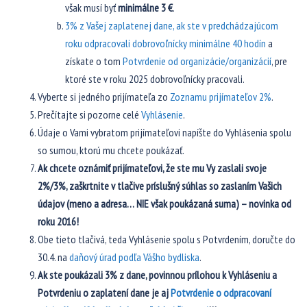
však musí byť
minimálne 3 €
.
3% z Vašej zaplatenej dane, ak ste v predchádzajúcom
roku odpracovali dobrovoľnícky minimálne 40 hodín
a
získate o tom
Potvrdenie od organizácie/organizácií
, pre
ktoré ste v roku 2025 dobrovoľnícky pracovali.
Vyberte si jedného prijímateľa zo
Zoznamu prijímateľov 2%
.
Prečítajte si pozorne celé
Vyhlásenie
.
Údaje o Vami vybratom prijímateľovi napíšte do Vyhlásenia spolu
so sumou, ktorú mu chcete poukázať.
Ak chcete oznámiť prijímateľovi, že ste mu Vy zaslali svoje
2%/3%, zaškrtnite v tlačive príslušný súhlas so zaslaním Vašich
údajov (meno a adresa… NIE však poukázaná suma) – novinka od
roku 2016!
Obe tieto tlačivá, teda Vyhlásenie spolu s Potvrdením, doručte do
30.4. na
daňový úrad podľa Vášho bydliska
.
Ak ste poukázali 3% z dane, povinnou prílohou k Vyhláseniu a
Potvrdeniu o zaplatení dane je aj
Potvrdenie o odpracovaní