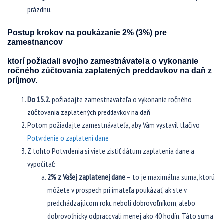
prázdnu.
Postup krokov na poukázanie 2% (3%) pre
zamestnancov
ktorí požiadali svojho zamestnávateľa o vykonanie
ročného zúčtovania zaplatených preddavkov na daň z
príjmov.
Do 15.2.
požiadajte zamestnávateľa o vykonanie ročného
zúčtovania zaplatených preddavkov na daň
Potom požiadajte zamestnávateľa, aby Vám vystavil tlačivo
Potvrdenie o zaplatení dane
Z tohto Potvrdenia si viete zistiť dátum zaplatenia dane a
vypočítať:
2% z Vašej zaplatenej dane
– to je maximálna suma, ktorú
môžete v prospech prijímateľa poukázať, ak ste v
predchádzajúcom roku neboli dobrovoľníkom, alebo
dobrovoľnícky odpracovali menej ako 40 hodín. Táto suma