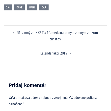
2%
DANE
DANI
DAR
Navigácia
51. zimný zraz KST a 10. medzinárodným zimným zrazom
článkami
turistov.
Kalendár akcií 2019
Pridaj komentár
Vaša e-mailová adresa nebude zverejnená.
Vyžadované polia sú
označené
*