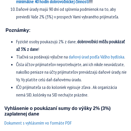
minimálne 40 hodín dobrovoľníckej činnosti
!!!
Daňové úrady majú 90 dní od splnenia podmienok na to, aby
previedli Vaše 2% (3%) v prospech Vami vybraného prijímateľa.
Poznámky:
Fyzické osoby poukazujú 2% z dane,
dobrovoľníci môžu poukázať
až 3% z dane
!
Tlačivá sa podávajú výlučne na
daňový úrad podľa Vášho bydliska
.
Čísla účtov prijímateľov nepotrebujete, ani ich nikde neuvádzate,
nakoľko peniaze na účty prijímateľov prevádzajú daňové úrady, nie
Vy. Vy platíte celú daň daňovému úradu.
IČO prijímateľa sa do koloniek vypisuje zľava . Ak organizácia
nemá SID, kolónky na SID nechajte prázdne.
Vyhlásenie o poukázaní sumy do výšky 2% (3%)
zaplatenej dane
Dokument s vyhlásením vo formáte PDF