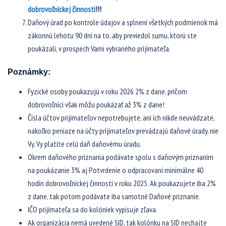
dobrovoľníckej činnosti
!!!
Daňový úrad po kontrole údajov a splnení všetkých podmienok má
zákonnú lehotu 90 dní na to, aby previedol sumu, ktorú ste
poukázali, v prospech Vami vybraného prijímateľa.
Poznámky:
Fyzické osoby poukazujú v roku 2026 2% z dane, pričom
dobrovoľníci však môžu poukázať až 3% z dane!
Čísla účtov prijímateľov nepotrebujete, ani ich nikde neuvádzate,
nakoľko peniaze na účty prijímateľov prevádzajú daňové úrady, nie
Vy. Vy platíte celú daň daňovému úradu.
Okrem daňového priznania podávate spolu s daňovým priznaním
na poukázanie 3% aj Potvrdenie o odpracovaní minimálne 40
hodín dobrovoľníckej činnosti v roku 2025. Ak poukazujete iba 2%
z dane, tak potom podávate iba samotné Daňové priznanie.
IČO prijímateľa sa do kolóniek vypisuje zľava.
Ak organizácia nemá uvedené SID, tak kolónku na SID nechajte