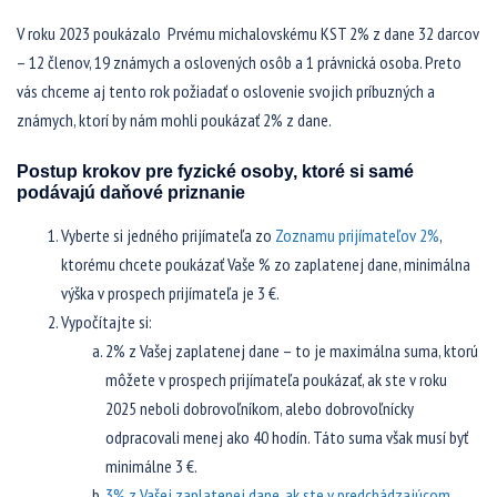
V roku 2023 poukázalo Prvému michalovskému KST 2% z dane 32 darcov
– 12 členov, 19 známych a oslovených osôb a 1 právnická osoba. Preto
vás chceme aj tento rok požiadať o oslovenie svojich príbuzných a
známych, ktorí by nám mohli poukázať 2% z dane.
Postup krokov pre fyzické osoby, ktoré si samé
podávajú daňové priznanie
Vyberte si jedného prijímateľa zo
Zoznamu prijímateľov 2%
,
ktorému chcete poukázať Vaše % zo zaplatenej dane, minimálna
výška v prospech prijímateľa je 3 €.
Vypočítajte si:
2% z Vašej zaplatenej dane – to je maximálna suma, ktorú
môžete v prospech prijímateľa poukázať, ak ste v roku
2025 neboli dobrovoľníkom, alebo dobrovoľnícky
odpracovali menej ako 40 hodín. Táto suma však musí byť
minimálne 3 €.
3% z Vašej zaplatenej dane, ak ste v predchádzajúcom