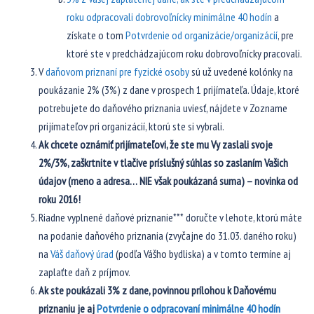
roku odpracovali dobrovoľnícky minimálne 40 hodín
a
získate o tom
Potvrdenie od organizácie/organizácií
, pre
ktoré ste v predchádzajúcom roku dobrovoľnícky pracovali.
V
daňovom priznaní pre fyzické osoby
sú už uvedené kolónky na
poukázanie 2% (3%) z dane v prospech 1 prijímateľa. Údaje, ktoré
potrebujete do daňového priznania uviesť, nájdete v Zozname
prijímateľov pri organizácií, ktorú ste si vybrali.
Ak chcete oznámiť prijímateľovi, že ste mu Vy zaslali svoje
2%/3%, zaškrtnite v tlačive príslušný súhlas so zaslaním Vašich
údajov (meno a adresa… NIE však poukázaná suma) – novinka od
roku 2016!
Riadne vyplnené daňové priznanie*** doručte v lehote, ktorú máte
na podanie daňového priznania (zvyčajne do 31.03. daného roku)
na
Váš daňový úrad
(podľa Vášho bydliska) a v tomto termíne aj
zaplaťte daň z príjmov.
Ak ste poukázali 3% z dane, povinnou prílohou k Daňovému
priznaniu je aj
Potvrdenie o odpracovaní minimálne 40 hodín