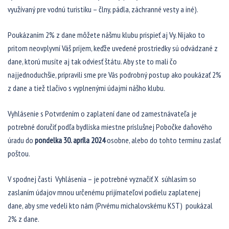
využívaný pre vodnú turistiku – člny, pádla, záchranné vesty a iné).
Poukázaním 2% z dane môžete nášmu klubu prispieť aj Vy. Nijako to
pritom neovplyvní Váš príjem, keďže uvedené prostriedky sú odvádzané z
dane, ktorú musíte aj tak odviesť štátu. Aby ste to mali čo
najjednoduchšie, pripravili sme pre Vás podrobný postup ako poukázať 2%
z dane a tiež tlačivo s vyplnenými údajmi nášho klubu.
Vyhlásenie s Potvrdením o zaplatení dane od zamestnávateľa je
potrebné doručiť podľa bydliska miestne príslušnej Pobočke daňového
úradu do
pondelka 30. apríla 2024
osobne, alebo do tohto termínu zaslať
poštou.
V spodnej časti Vyhlásenia – je potrebné vyznačiť X súhlasím so
zaslaním údajov mnou určenému prijímateľovi podielu zaplatenej
dane, aby sme vedeli kto nám (Prvému michalovskému KST) poukázal
2% z dane.