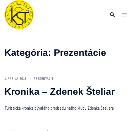
Preskočiť
na
obsah
Kategória:
Prezentácie
1. APRÍLA 2015
PREZENTÁCIE
Kronika – Zdenek Šteliar
Turistická kronika bývalého predsedu nášho klubu Zdenka Šteliara.