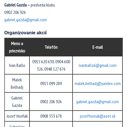
Gabriel Gazda –
predseda klubu
0902 206 926
gabriel.gazda@gmail.com
Organizovanie akcií
Meno a
Telefón
E-mail
priezvisko
0915 620 630, 0904 600
Ivan Ballo
ivanballo6@gmail.com
326, 0948 127 676
Malek
0915 099 289
malek.belhadj@yandex.com
Belhadj
Gabriel
0902 206 926
gabriel.gazda@gmail.com
Gazda
Jozef Horňák
0908 553 678
jozefhornak@azet.sk
Ľuboslav