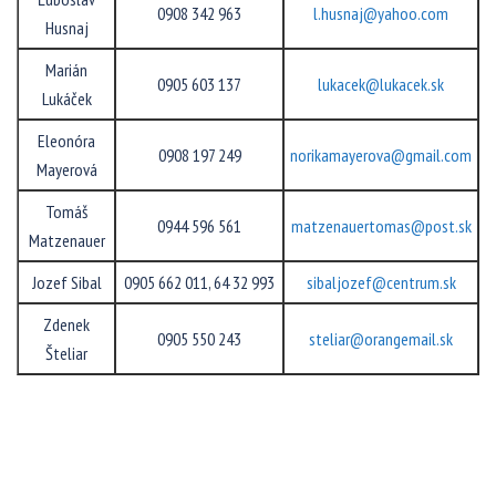
0908 342 963
l.husnaj@yahoo.com
Husnaj
Marián
0905 603 137
lukacek@lukacek.sk
Lukáček
Eleonóra
0908 197 249
norikamayerova@gmail.com
Mayerová
Tomáš
0944 596 561
matzenauertomas@post.sk
Matzenauer
Jozef Sibal
0905 662 011, 64 32 993
sibaljozef@centrum.sk
Zdenek
0905 550 243
steliar@orangemail.sk
Šteliar