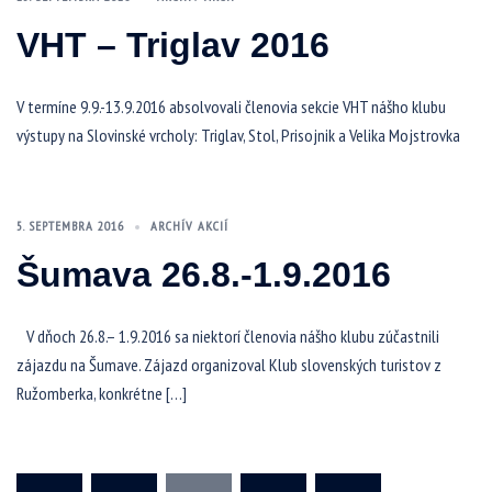
VHT – Triglav 2016
V termíne 9.9.-13.9.2016 absolvovali členovia sekcie VHT nášho klubu
výstupy na Slovinské vrcholy: Triglav, Stol, Prisojnik a Velika Mojstrovka
5. SEPTEMBRA 2016
ARCHÍV AKCIÍ
Šumava 26.8.-1.9.2016
V dňoch 26.8.– 1.9.2016 sa niektorí členovia nášho klubu zúčastnili
zájazdu na Šumave. Zájazd organizoval Klub slovenských turistov z
Ružomberka, konkrétne […]
Stránkovanie