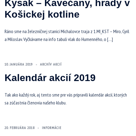
Kysak – Kavečany, hrady v
Košickej kotline
Ráno sme na železničnej stanici Michalovce traja z 1.MI_KST – Miro, Cyril
a Miloslav. Vyčkávame na info tabuli vlak do Humenného, o […]
10. JANUÁRA 2019
ARCHÍV AKCIÍ
Kalendár akcií 2019
Tak ako každý rok, aj tento sme pre vás pripravili kalendár akcií, ktorých
sa zúčastnia členovia našeho klubu.
20. FEBRUÁRA 2018
INFORMÁCIE