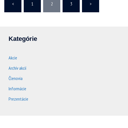
<
1
2
3
>
príspevkov
Kategórie
Akcie
Archív akcií
Členovia
Informácie
Prezentácie