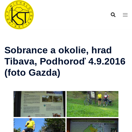
Preskočiť
na
obsah
Sobrance a okolie, hrad
Tibava, Podhoroď 4.9.2016
(foto Gazda)