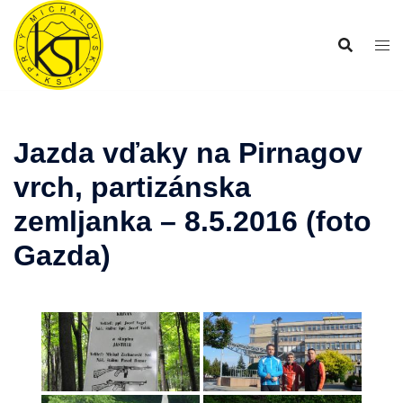
Preskočiť
na
obsah
Jazda vďaky na Pirnagov
vrch, partizánska
zemljanka – 8.5.2016 (foto
Gazda)