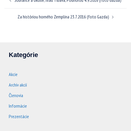
Sobrance a okolie, hrad Tibava, Podhoroď 4.9.2016 (foto Gazda)
článkami
Za históriou horného Zemplína 23.7.2016 (foto Gazda)
Kategórie
Akcie
Archív akcií
Členovia
Informácie
Prezentácie