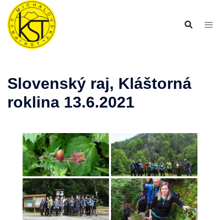
Preskočiť
na
obsah
Slovenský raj, Kláštorná
roklina 13.6.2021