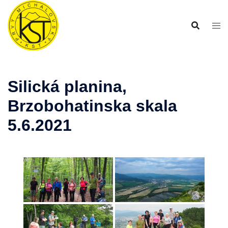
Preskočiť
na
obsah
Silická planina,
Brzobohatinska skala
5.6.2021