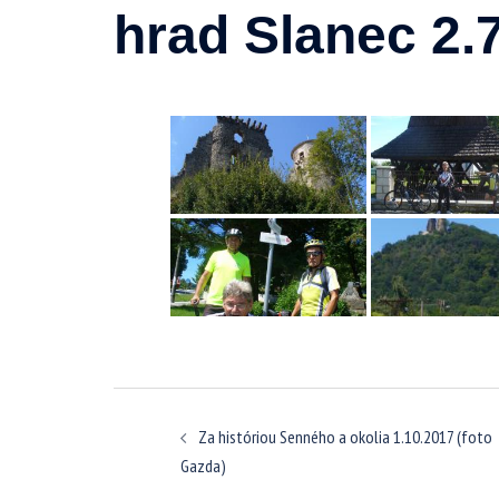
hrad Slanec 2.
Navigácia
Za históriou Senného a okolia 1.10.2017 (foto
článkami
Gazda)