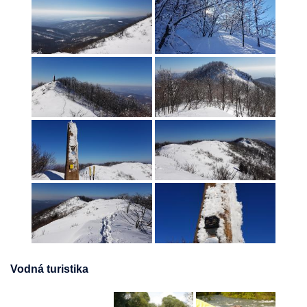
Vodná turistika