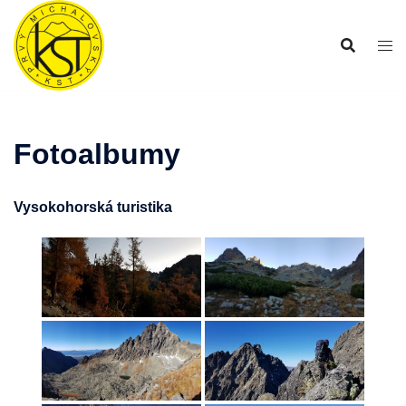
Preskočiť
na
obsah
Fotoalbumy
Vysokohorská turistika