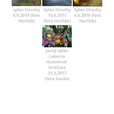
splav Cirochy
Splav Cirochy
Splav Cirochy
6.9.2019 (foto
10.6.2017
4.6.2016 (foto
Horňák)
(foto Horňák)
Horňák)
Jarný splav
Laborca
Humenné-
Strážske
21.5.2017
(foto Gazda)