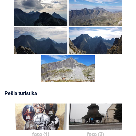
Pešia turistika
foto (1)
foto (2)