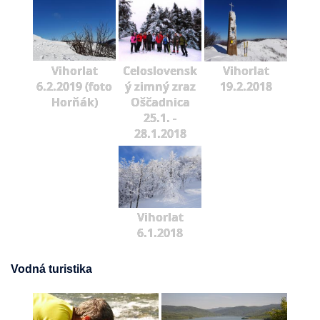
Vihorlat
Celoslovensk
Vihorlat
6.2.2019 (foto
ý zimný zraz
19.2.2018
Horňák)
Oščadnica
25.1. -
28.1.2018
Vihorlat
6.1.2018
Vodná turistika