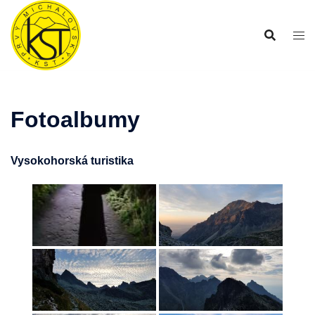
Preskočiť
na
obsah
Fotoalbumy
Vysokohorská turistika