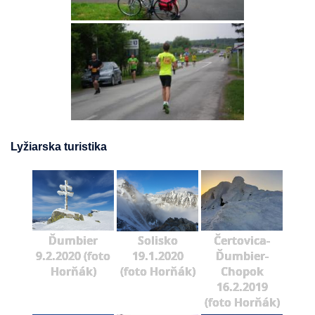
Lyžiarska turistika
Ďumbier
Solisko
Čertovica-
9.2.2020 (foto
19.1.2020
Ďumbier-
Horňák)
(foto Horňák)
Chopok
16.2.2019
(foto Horňák)