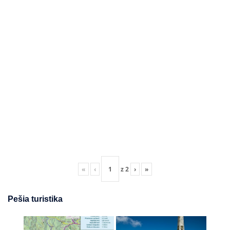
«
‹
z
2
›
»
Pešia turistika