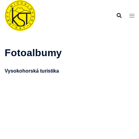
Preskočiť
na
obsah
Fotoalbumy
Vysokohorská turistika