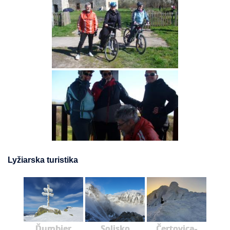
Lyžiarska turistika
Ďumbier
Solisko
Čertovica-