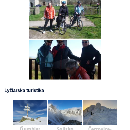
Lyžiarska turistika
Ďumbier
Solisko
Čertovica-