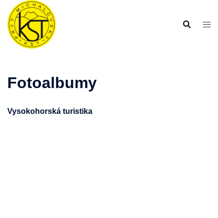
Preskočiť
na
obsah
Fotoalbumy
Vysokohorská turistika