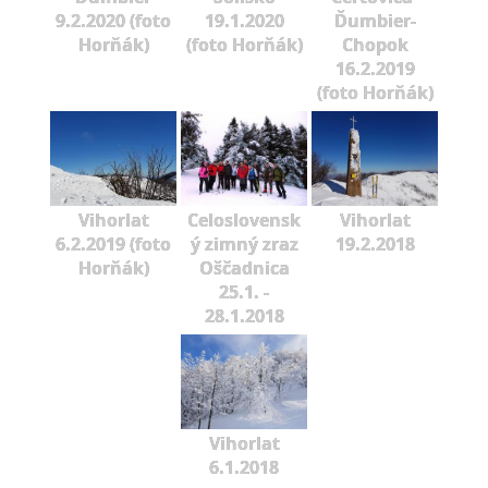
9.2.2020 (foto
19.1.2020
Ďumbier-
Horňák)
(foto Horňák)
Chopok
16.2.2019
(foto Horňák)
Vihorlat
Celoslovensk
Vihorlat
6.2.2019 (foto
ý zimný zraz
19.2.2018
Horňák)
Oščadnica
25.1. -
28.1.2018
Vihorlat
6.1.2018