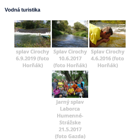
Vodná turistika
splav Cirochy
Splav Cirochy
Splav Cirochy
6.9.2019 (foto
10.6.2017
4.6.2016 (foto
Horňák)
(foto Horňák)
Horňák)
Jarný splav
Laborca
Humenné-
Strážske
21.5.2017
(foto Gazda)