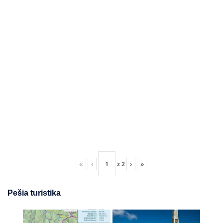
«
‹
z
2
›
»
Pešia turistika