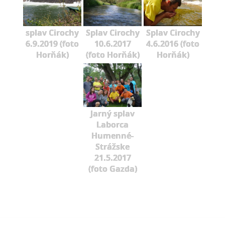
splav Cirochy
Splav Cirochy
Splav Cirochy
6.9.2019 (foto
10.6.2017
4.6.2016 (foto
Horňák)
(foto Horňák)
Horňák)
Jarný splav
Laborca
Humenné-
Strážske
21.5.2017
(foto Gazda)