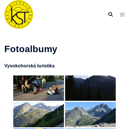
Preskočiť
na
obsah
Fotoalbumy
Vysokohorská turistika