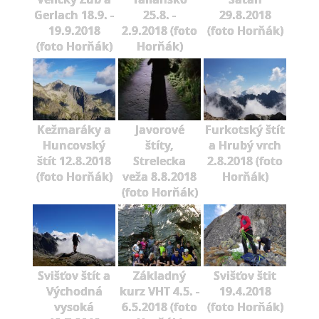
Gerlach 18.9. -
25.8. -
29.8.2018
19.9.2018
2.9.2018 (foto
(foto Horňák)
(foto Horňák)
Horňák)
Kežmaráky a
Javorové
Furkotský štít
Huncovský
štíty,
a Hrubý vrch
štít 12.8.2018
Strelecka
2.8.2018 (foto
(foto Horňák)
veža 8.8.2018
Horňák)
(foto Horňák)
Svišťov štít a
Základný
Svišťov štit
Východná
kurz VHT 4.5. -
19.4.2018
vysoká
6.5.2018 (foto
(foto Horňák)