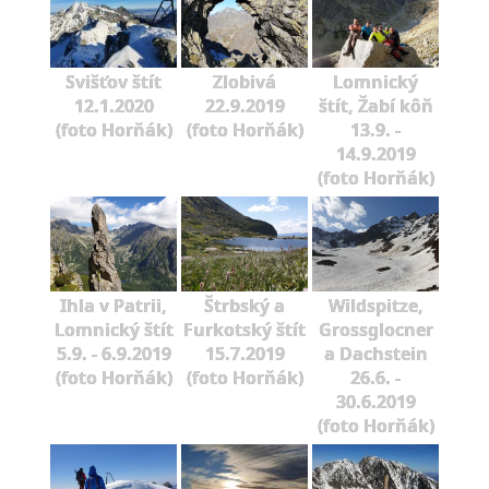
Svišťov štít
Zlobivá
Lomnický
12.1.2020
22.9.2019
štít, Žabí kôň
(foto Horňák)
(foto Horňák)
13.9. -
14.9.2019
(foto Horňák)
Ihla v Patrii,
Štrbský a
Wildspitze,
Lomnický štít
Furkotský štít
Grossglocner
5.9. - 6.9.2019
15.7.2019
a Dachstein
(foto Horňák)
(foto Horňák)
26.6. -
30.6.2019
(foto Horňák)