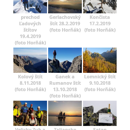
prechod
Gerlachovský
Končista
Ľadových
štít 28.2.2019
17.2.2019
štítov
(foto Horňák)
(foto Horňák)
19.4.2019
(foto Horňák)
Kolový štít
Ganek a
Lomnický štít
8.11.2018
Rumanov štít
9.10.2018
(foto Horňák)
13.10.2018
(foto Horňák)
(foto Horňák)
Velicky Zub a
Taliansko
Satan