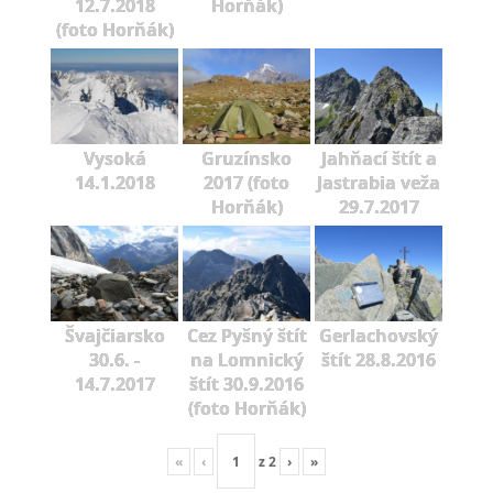
12.7.2018
Horňák)
(foto Horňák)
Vysoká
Gruzínsko
Jahňací štít a
14.1.2018
2017 (foto
Jastrabia veža
Horňák)
29.7.2017
Švajčiarsko
Cez Pyšný štít
Gerlachovský
30.6. -
na Lomnický
štít 28.8.2016
14.7.2017
štít 30.9.2016
(foto Horňák)
«
‹
z
2
›
»