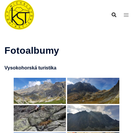
Preskočiť
na
obsah
Fotoalbumy
Vysokohorská turistika