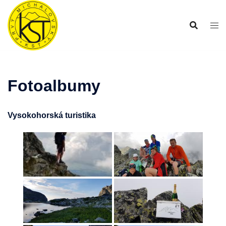
Preskočiť
na
obsah
Fotoalbumy
Vysokohorská turistika