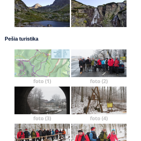
Pešia turistika
foto (1)
foto (2)
foto (3)
foto (4)