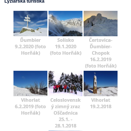
Lyžiarska turistika
Ďumbier
Solisko
Čertovica-
9.2.2020 (foto
19.1.2020
Ďumbier-
Horňák)
(foto Horňák)
Chopok
16.2.2019
(foto Horňák)
Vihorlat
Celoslovensk
Vihorlat
6.2.2019 (foto
ý zimný zraz
19.2.2018
Horňák)
Oščadnica
25.1. -
28.1.2018