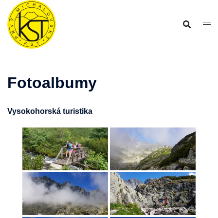
Preskočiť
na
obsah
Fotoalbumy
Vysokohorská turistika