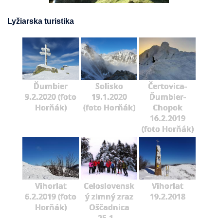
Lyžiarska turistika
Ďumbier
Solisko
Čertovica-
9.2.2020 (foto
19.1.2020
Ďumbier-
Horňák)
(foto Horňák)
Chopok
16.2.2019
(foto Horňák)
Vihorlat
Celoslovensk
Vihorlat
6.2.2019 (foto
ý zimný zraz
19.2.2018
Horňák)
Oščadnica