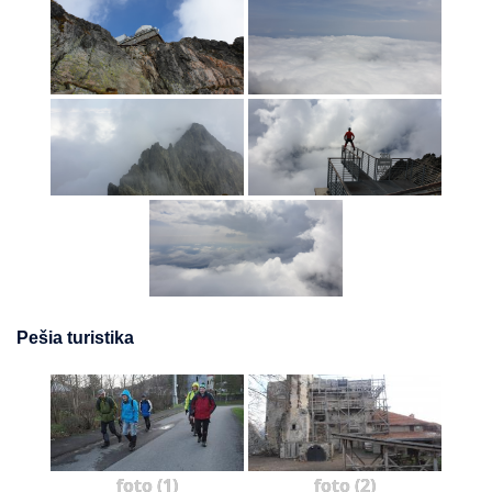
Pešia turistika
foto (1)
foto (2)