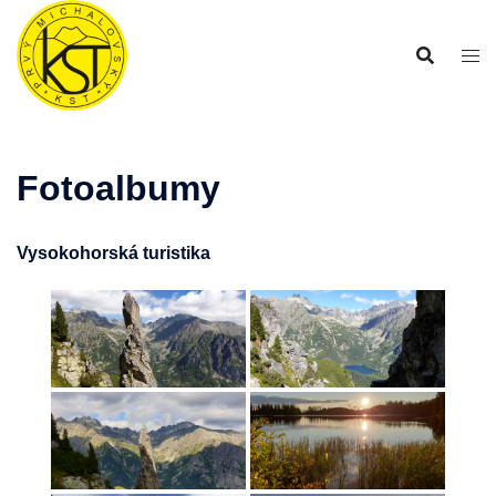
Preskočiť
na
obsah
Fotoalbumy
Vysokohorská turistika