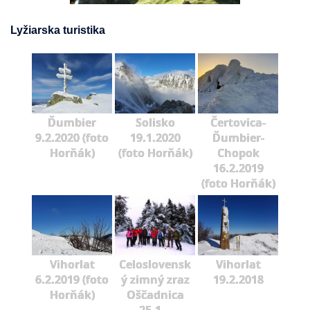
Lyžiarska turistika
Ďumbier
Solisko
Čertovica-
9.2.2020 (foto
19.1.2020
Ďumbier-
Horňák)
(foto Horňák)
Chopok
16.2.2019
(foto Horňák)
Vihorlat
Celoslovensk
Vihorlat
6.2.2019 (foto
ý zimný zraz
19.2.2018
Horňák)
Oščadnica