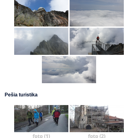
Pešia turistika
foto (1)
foto (2)