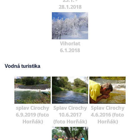
25.1. -
28.1.2018
Vihorlat
6.1.2018
Vodná turistika
splav Cirochy
Splav Cirochy
Splav Cirochy
6.9.2019 (foto
10.6.2017
4.6.2016 (foto
Horňák)
(foto Horňák)
Horňák)