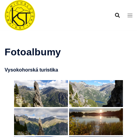
Preskočiť
na
obsah
Fotoalbumy
Vysokohorská turistika