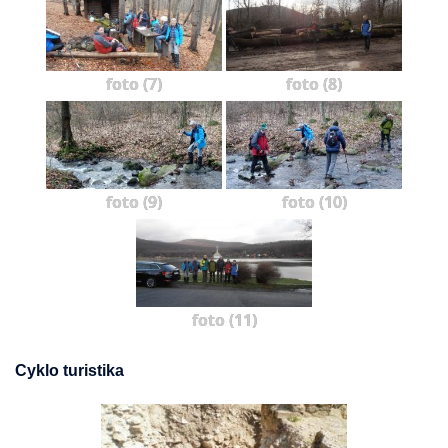
foto (7)
foto (8)
foto (9)
foto (10)
foto (11)
Cyklo turistika