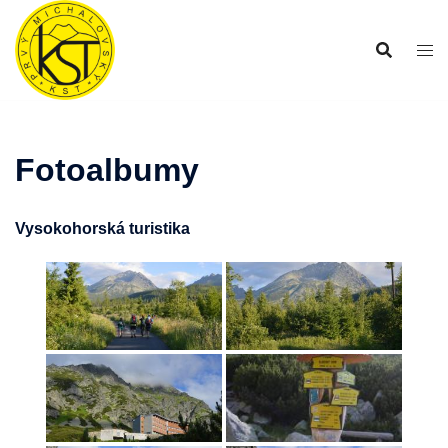
Preskočiť
na
obsah
Fotoalbumy
Vysokohorská turistika