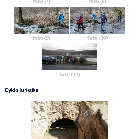
foto (7)
foto (8)
foto (9)
foto (10)
foto (11)
Cyklo turistika