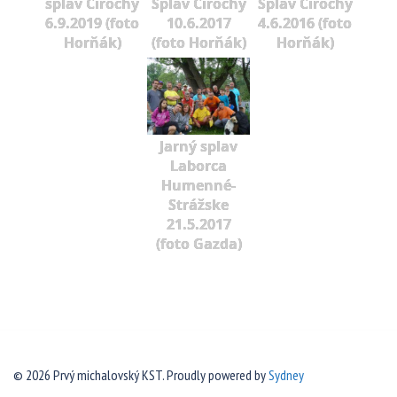
splav Cirochy
Splav Cirochy
Splav Cirochy
6.9.2019 (foto
10.6.2017
4.6.2016 (foto
Horňák)
(foto Horňák)
Horňák)
Jarný splav
Laborca
Humenné-
Strážske
21.5.2017
(foto Gazda)
© 2026 Prvý michalovský KST. Proudly powered by
Sydney