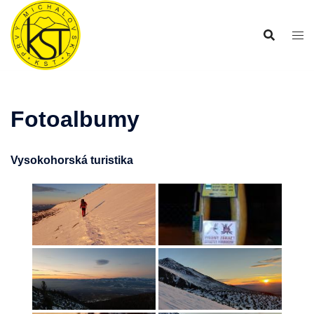
Preskočiť
na
obsah
Fotoalbumy
Vysokohorská turistika