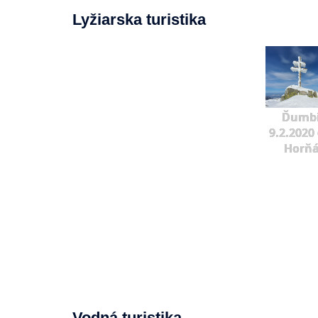
Lyžiarska turistika
Ďumbi
9.2.2020 
Horňá
Vodná turistika