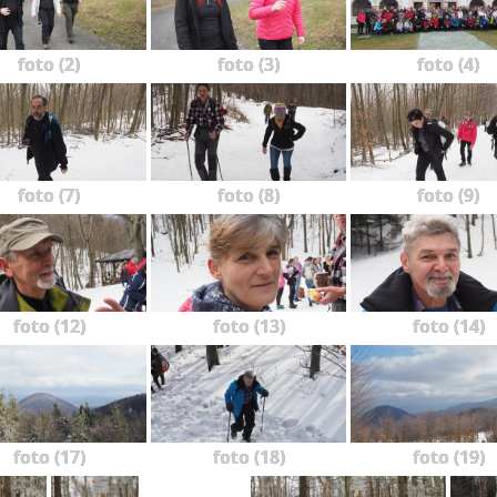
foto (2)
foto (3)
foto (4)
foto (7)
foto (8)
foto (9)
foto (12)
foto (13)
foto (14)
foto (17)
foto (18)
foto (19)