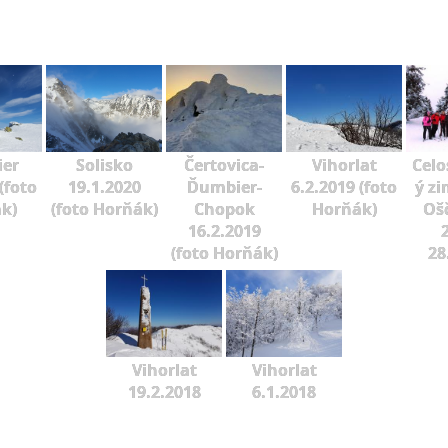
er
Solisko
Čertovica-
Vihorlat
Celo
(foto
19.1.2020
Ďumbier-
6.2.2019 (foto
ý zi
k)
(foto Horňák)
Chopok
Horňák)
Oš
16.2.2019
2
(foto Horňák)
28
Vihorlat
Vihorlat
19.2.2018
6.1.2018