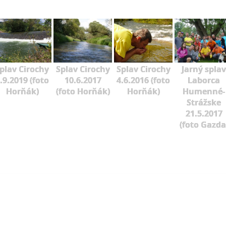
plav Cirochy
Splav Cirochy
Splav Cirochy
Jarný splav
.9.2019 (foto
10.6.2017
4.6.2016 (foto
Laborca
Horňák)
(foto Horňák)
Horňák)
Humenné-
Strážske
21.5.2017
(foto Gazda