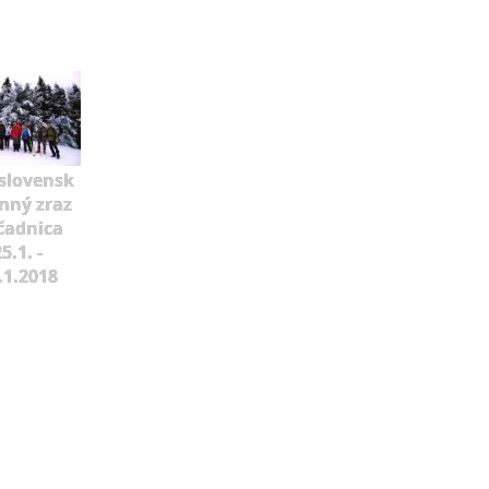
slovensk
mný zraz
čadnica
5.1. -
.1.2018