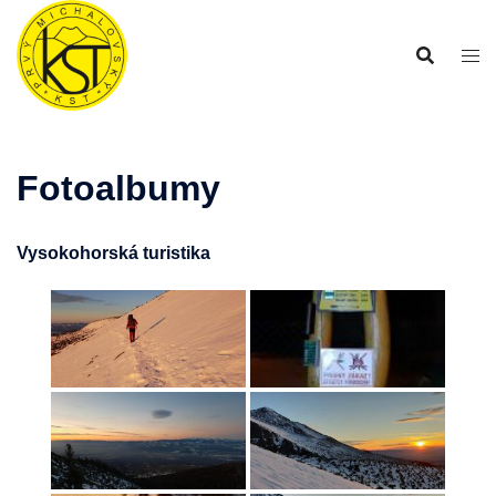
Preskočiť
na
obsah
Fotoalbumy
Vysokohorská turistika