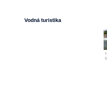
Vodná turistika
s
6