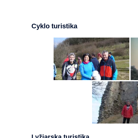
Cyklo turistika
Lyžiarska turistika