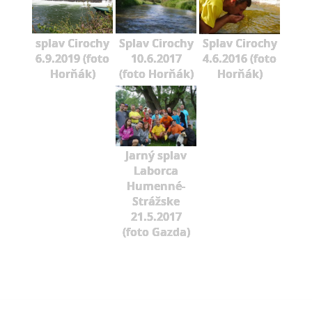
splav Cirochy
Splav Cirochy
Splav Cirochy
6.9.2019 (foto
10.6.2017
4.6.2016 (foto
Horňák)
(foto Horňák)
Horňák)
Jarný splav
Laborca
Humenné-
Strážske
21.5.2017
(foto Gazda)