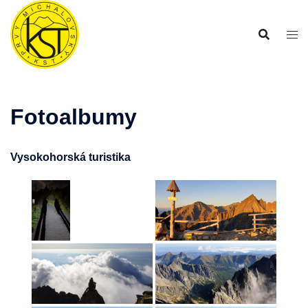
Preskočiť
na
obsah
Fotoalbumy
Vysokohorská turistika