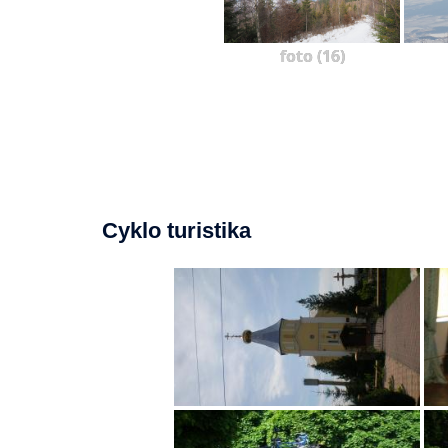
foto (16)
Cyklo turistika