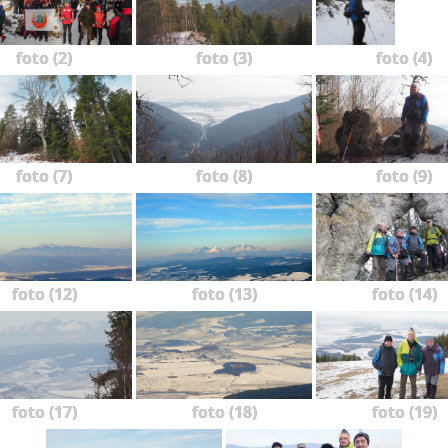
foto (2)
foto (3)
foto (4)
foto (7)
foto (8)
foto (9)
foto (12)
foto (13)
foto (14)
foto (17)
foto (18)
foto (19)