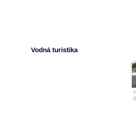
Vodná turistika
s
6