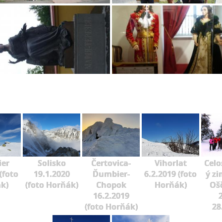
er
Solisko
Čertovica-
Vihorlat
Celo
(foto
19.1.2020
Ďumbier-
6.2.2019 (foto
ý zi
k)
(foto Horňák)
Chopok
Horňák)
Oš
16.2.2019
2
(foto Horňák)
28