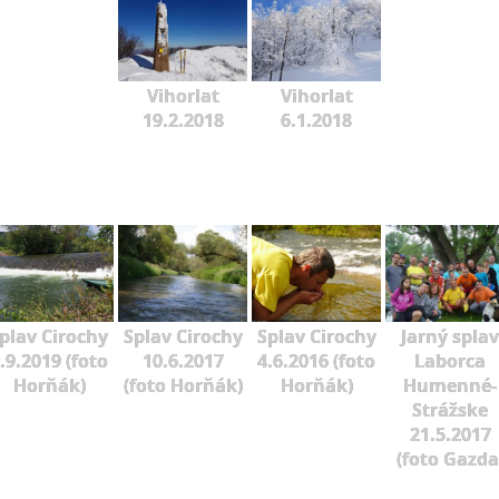
Vihorlat
Vihorlat
19.2.2018
6.1.2018
plav Cirochy
Splav Cirochy
Splav Cirochy
Jarný splav
.9.2019 (foto
10.6.2017
4.6.2016 (foto
Laborca
Horňák)
(foto Horňák)
Horňák)
Humenné-
Strážske
21.5.2017
(foto Gazda