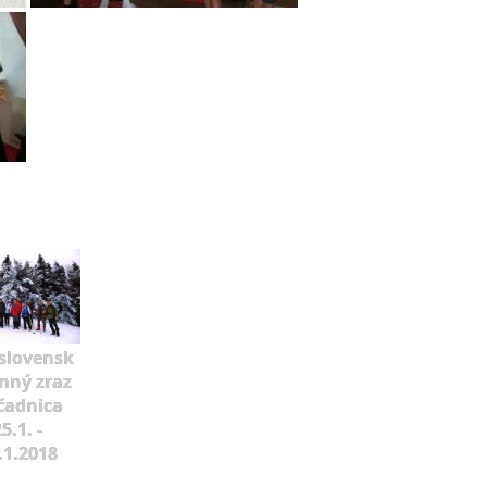
slovensk
mný zraz
čadnica
5.1. -
.1.2018