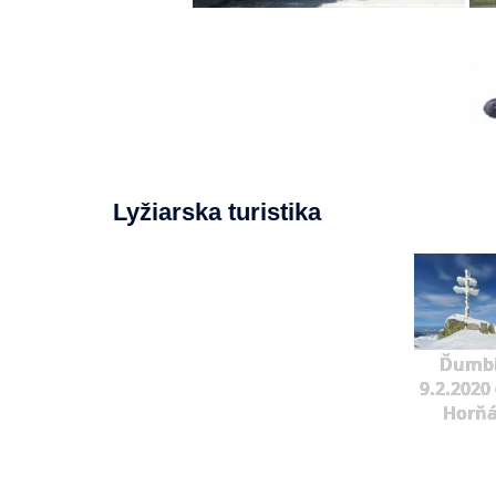
Lyžiarska turistika
Ďumbi
9.2.2020 
Horňá