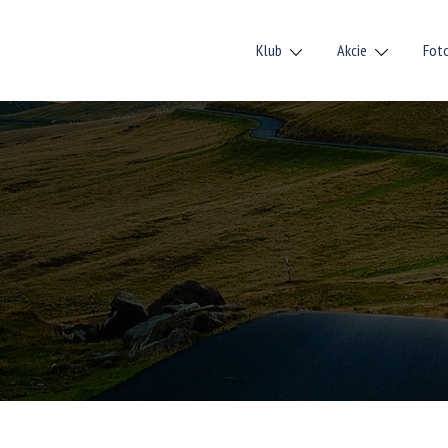
Klub
Akcie
Fot