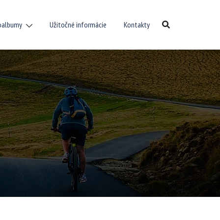
oalbumy
Užitočné informácie
Kontakty