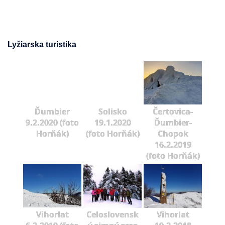
Lyžiarska turistika
Ďumbier
Solisko
Čertovica-
9.2.2020 (foto
19.1.2020
Ďumbier-
Horňák)
(foto Horňák)
Chopok
16.2.2019
(foto Horňák)
Vihorlat
Celoslovensk
Vihorlat