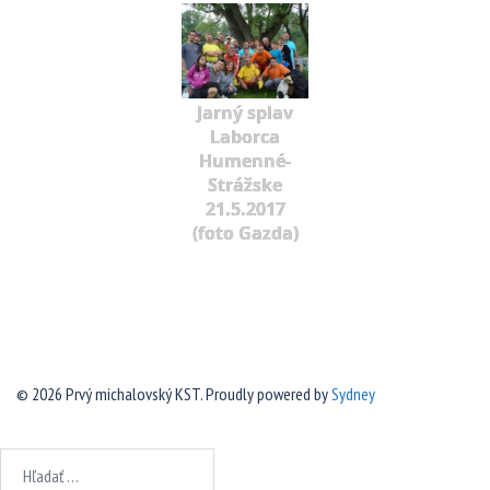
Jarný splav
Laborca
Humenné-
Strážske
21.5.2017
(foto Gazda)
© 2026 Prvý michalovský KST. Proudly powered by
Sydney
Hľadať: