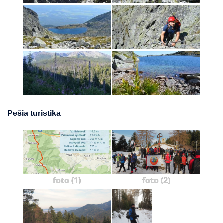
Pešia turistika
foto (1)
foto (2)