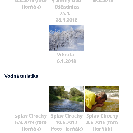
6.2.2019 (foto
ý zimný zraz
19.2.2018
Horňák)
Oščadnica
25.1. -
28.1.2018
Vihorlat
6.1.2018
Vodná turistika
splav Cirochy
Splav Cirochy
Splav Cirochy
6.9.2019 (foto
10.6.2017
4.6.2016 (foto
Horňák)
(foto Horňák)
Horňák)