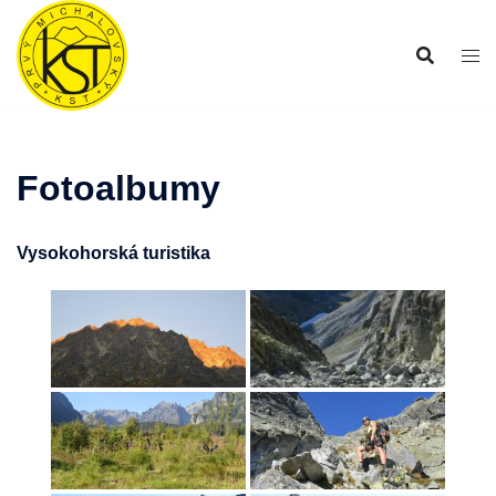
Preskočiť
na
obsah
Fotoalbumy
Vysokohorská turistika