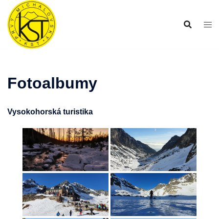
Preskočiť
na
obsah
Fotoalbumy
Vysokohorská turistika