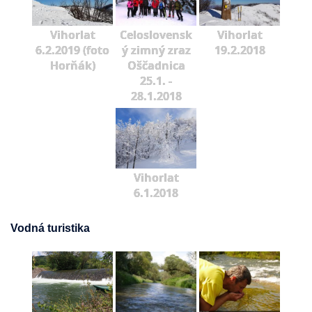
Vihorlat
Celoslovensk
Vihorlat
6.2.2019 (foto
ý zimný zraz
19.2.2018
Horňák)
Oščadnica
25.1. -
28.1.2018
Vihorlat
6.1.2018
Vodná turistika