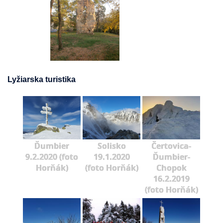
Lyžiarska turistika
Ďumbier
Solisko
Čertovica-
9.2.2020 (foto
19.1.2020
Ďumbier-
Horňák)
(foto Horňák)
Chopok
16.2.2019
(foto Horňák)