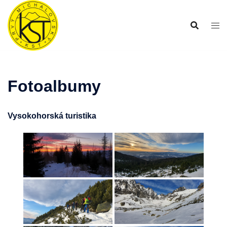
Preskočiť
na
obsah
Fotoalbumy
Vysokohorská turistika