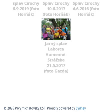
splav Cirochy
Splav Cirochy
Splav Cirochy
6.9.2019 (foto
10.6.2017
4.6.2016 (foto
Horňák)
(foto Horňák)
Horňák)
Jarný splav
Laborca
Humenné-
Strážske
21.5.2017
(foto Gazda)
© 2026 Prvý michalovský KST. Proudly powered by
Sydney