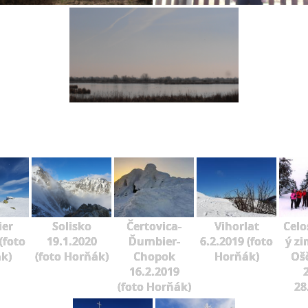
er
Solisko
Čertovica-
Vihorlat
Celo
(foto
19.1.2020
Ďumbier-
6.2.2019 (foto
ý zi
k)
(foto Horňák)
Chopok
Horňák)
Oš
16.2.2019
2
(foto Horňák)
28