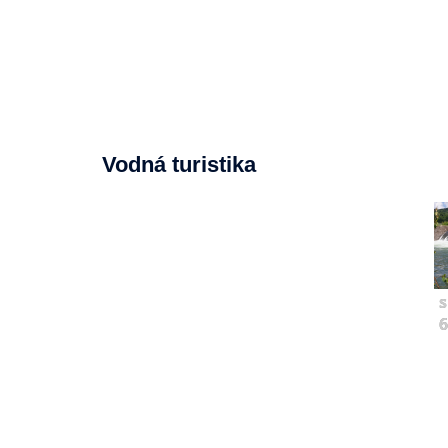
Vodná turistika
s
6