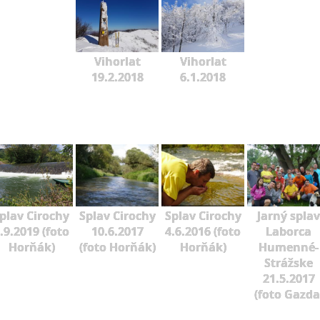
Vihorlat
Vihorlat
19.2.2018
6.1.2018
plav Cirochy
Splav Cirochy
Splav Cirochy
Jarný splav
.9.2019 (foto
10.6.2017
4.6.2016 (foto
Laborca
Horňák)
(foto Horňák)
Horňák)
Humenné-
Strážske
21.5.2017
(foto Gazda