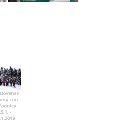
slovensk
mný zraz
čadnica
5.1. -
.1.2018