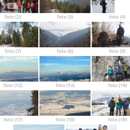
foto (2)
foto (3)
foto (4)
foto (7)
foto (8)
foto (9)
foto (12)
foto (13)
foto (14)
foto (17)
foto (18)
foto (19)