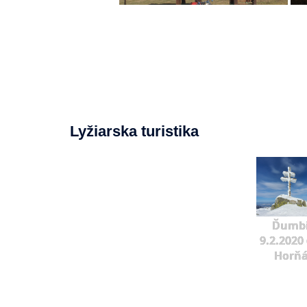
Lyžiarska turistika
Ďumbi
9.2.2020 
Horňá