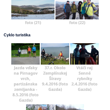
foto (21)
foto (22)
Cyklo turistika
Jazda vďaky
37.r. Okolo
Vtáči raj
na Pirnagov
Zemplínskej
Senné
vrch,
Šíravy
rybníky
partizánska
9.4.2016 (foto
2.4.2016 (foto
zemljanka -
Gazda)
Gazda)
8.5.2016 (foto
Gazda)