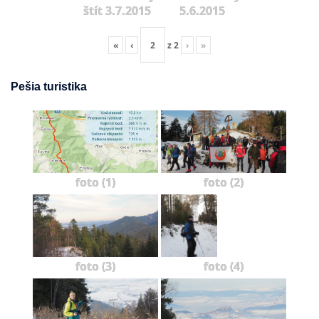
štít 3.7.2015
5.6.2015
«
‹
z
2
›
»
Pešia turistika
foto (1)
foto (2)
foto (3)
foto (4)