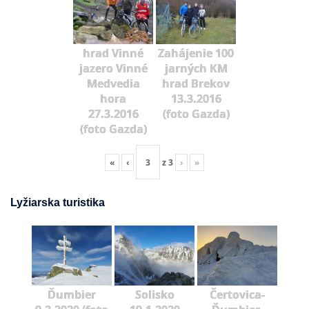
hrad Vinné
Zahájenie 100
jazero Vinné
jarných KM
Medvedia
hrad Brekov
hora
13.3.2016
27.3.2016
(foto Gazda)
(foto Gazda)
«
‹
z
3
›
»
Lyžiarska turistika
Ďumbier
Solisko
Čertovica-