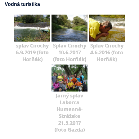
Vodná turistika
splav Cirochy
Splav Cirochy
Splav Cirochy
6.9.2019 (foto
10.6.2017
4.6.2016 (foto
Horňák)
(foto Horňák)
Horňák)
Jarný splav
Laborca
Humenné-
Strážske
21.5.2017
(foto Gazda)