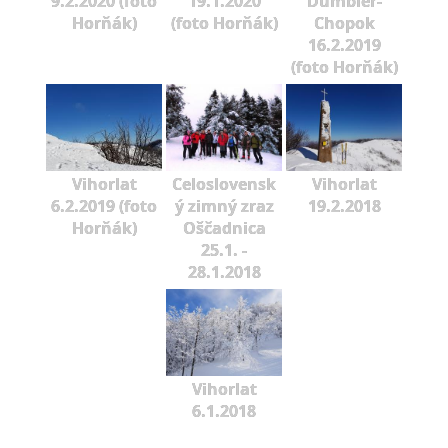
9.2.2020 (foto
19.1.2020
Ďumbier-
Horňák)
(foto Horňák)
Chopok
16.2.2019
(foto Horňák)
Vihorlat
Celoslovensk
Vihorlat
6.2.2019 (foto
ý zimný zraz
19.2.2018
Horňák)
Oščadnica
25.1. -
28.1.2018
Vihorlat
6.1.2018