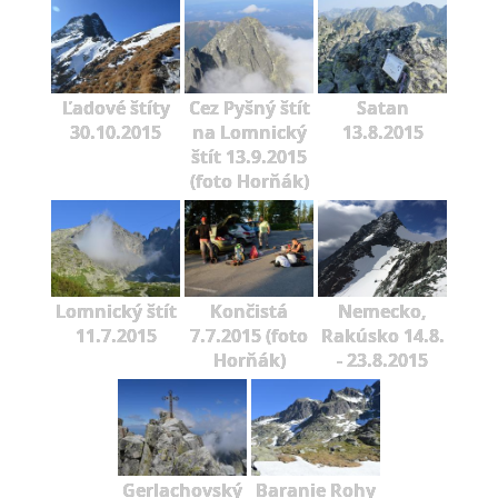
Ľadové štíty
Cez Pyšný štít
Satan
30.10.2015
na Lomnický
13.8.2015
štít 13.9.2015
(foto Horňák)
Lomnický štít
Končistá
Nemecko,
11.7.2015
7.7.2015 (foto
Rakúsko 14.8.
Horňák)
- 23.8.2015
Gerlachovský
Baranie Rohy