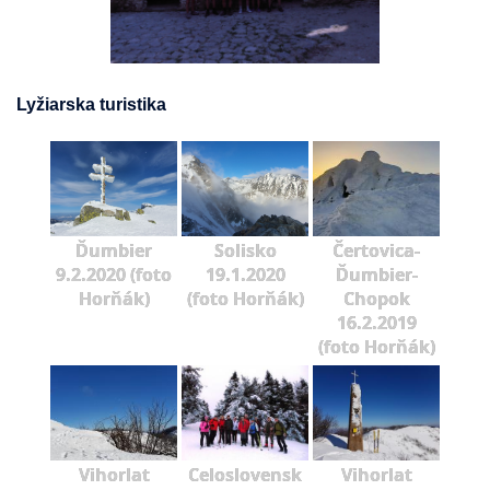
Lyžiarska turistika
Ďumbier
Solisko
Čertovica-
9.2.2020 (foto
19.1.2020
Ďumbier-
Horňák)
(foto Horňák)
Chopok
16.2.2019
(foto Horňák)
Vihorlat
Celoslovensk
Vihorlat