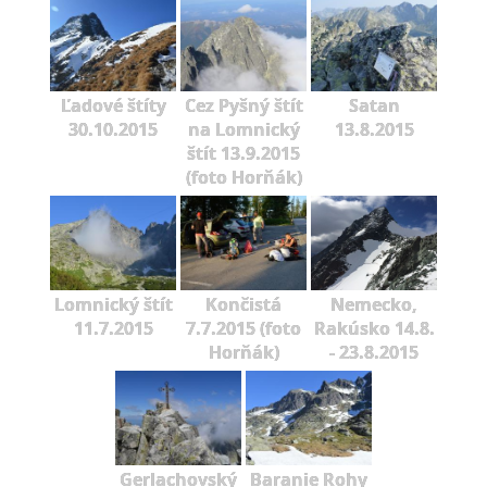
Ľadové štíty
Cez Pyšný štít
Satan
30.10.2015
na Lomnický
13.8.2015
štít 13.9.2015
(foto Horňák)
Lomnický štít
Končistá
Nemecko,
11.7.2015
7.7.2015 (foto
Rakúsko 14.8.
Horňák)
- 23.8.2015
Gerlachovský
Baranie Rohy