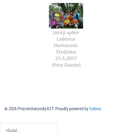
Jarný splav
Laborca
Humenné-
Strážske
21.5.2017
(foto Gazda)
© 2026 Prvý michalovský KST. Proudly powered by
Sydney
Hľadať: