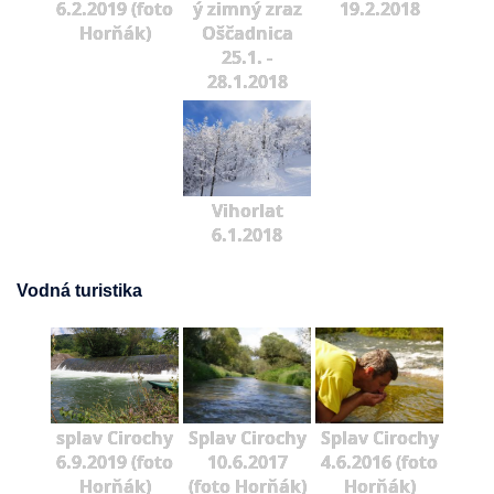
6.2.2019 (foto
ý zimný zraz
19.2.2018
Horňák)
Oščadnica
25.1. -
28.1.2018
Vihorlat
6.1.2018
Vodná turistika
splav Cirochy
Splav Cirochy
Splav Cirochy
6.9.2019 (foto
10.6.2017
4.6.2016 (foto
Horňák)
(foto Horňák)
Horňák)