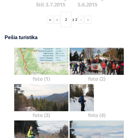
štít 3.7.2015
5.6.2015
«
‹
z
2
›
»
Pešia turistika
foto (1)
foto (2)
foto (3)
foto (4)