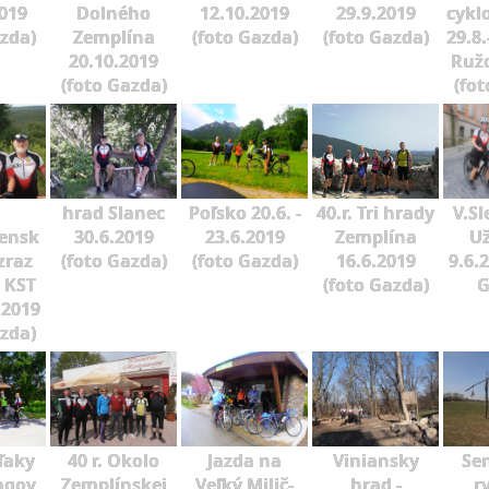
2019
Dolného
12.10.2019
29.9.2019
cykl
azda)
Zemplína
(foto Gazda)
(foto Gazda)
29.8.
20.10.2019
Ruž
(foto Gazda)
(fot
hrad Slanec
Poľsko 20.6. -
40.r. Tri hrady
V.Sl
vensk
30.6.2019
23.6.2019
Zemplína
U
zraz
(foto Gazda)
(foto Gazda)
16.6.2019
9.6.
v KST
(foto Gazda)
G
7.2019
azda)
ďaky
40 r. Okolo
Jazda na
Viniansky
Se
agov
Zemplínskej
Veľký Milič-
hrad -
r