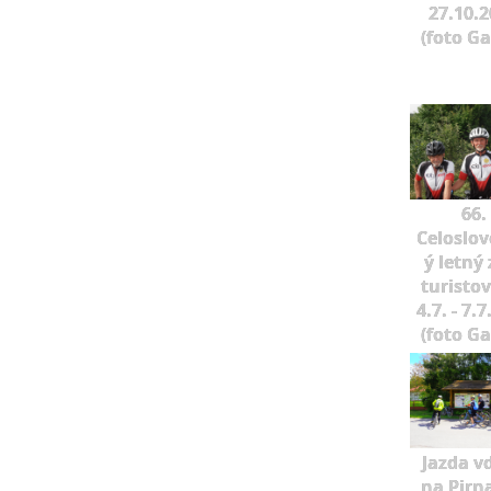
27.10.
(foto G
66.
Celoslo
ý letný 
turisto
4.7. - 7.
(foto G
Jazda v
na Pirn