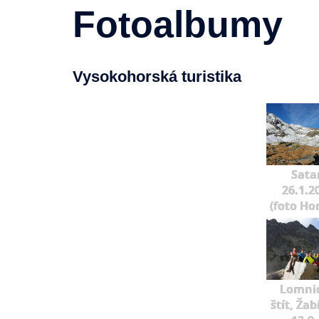
Fotoalbumy
Vysokohorská turistika
Sata
26.1.2
(foto Ho
Lomni
štít, Žab