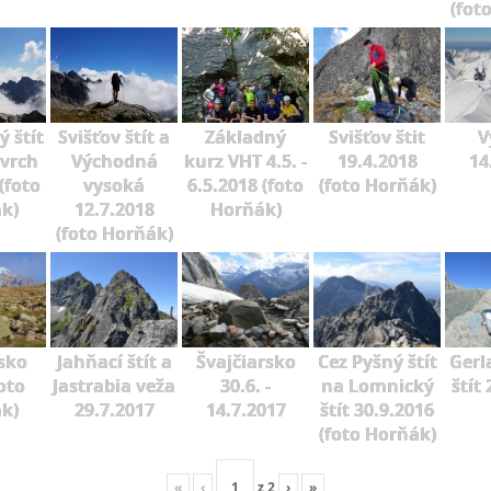
(fot
 štít
Svišťov štít a
Základný
Svišťov štit
V
 vrch
Východná
kurz VHT 4.5. -
19.4.2018
14
(foto
vysoká
6.5.2018 (foto
(foto Horňák)
k)
12.7.2018
Horňák)
(foto Horňák)
sko
Jahňací štít a
Švajčiarsko
Cez Pyšný štít
Gerl
oto
Jastrabia veža
30.6. -
na Lomnický
štít
k)
29.7.2017
14.7.2017
štít 30.9.2016
(foto Horňák)
«
‹
z
2
›
»