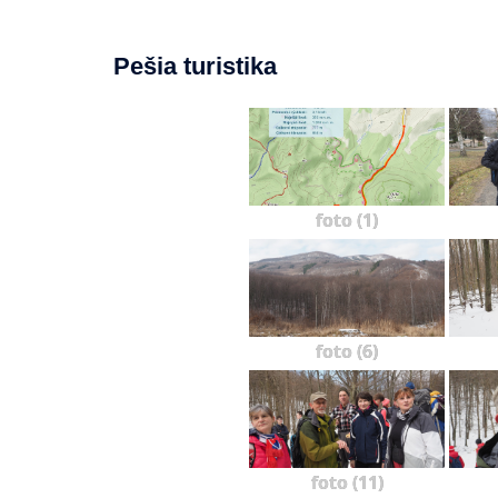
Pešia turistika
foto (1)
foto (6)
foto (11)