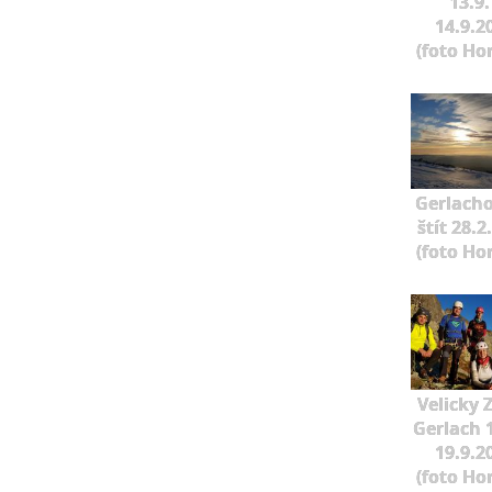
13.9.
14.9.2
(foto Ho
Gerlach
štít 28.2
(foto Ho
Velicky 
Gerlach 1
19.9.2
(foto Ho