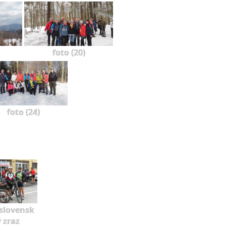
foto (20)
foto (24)
slovensk
ý zraz