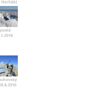
o Horňák)
ysoká
.1.2018
achovský
 28.8.2016