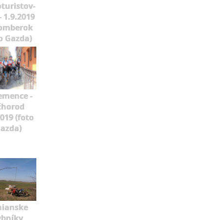
oturistov-
- 1.9.2019
omberok
o Gazda)
emence -
žhorod
2019 (foto
azda)
nianske
ybníky