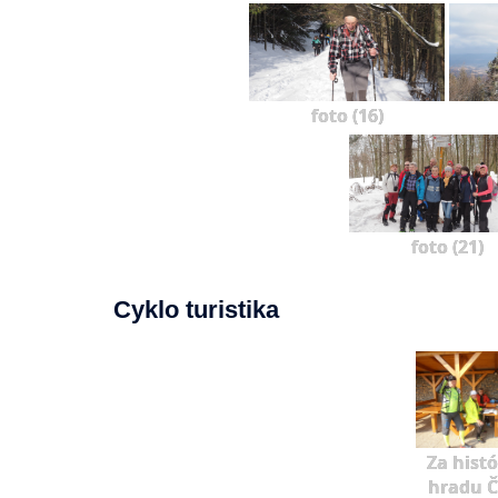
foto (16)
foto (21)
Cyklo turistika
Za hist
hradu Č