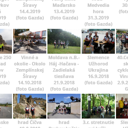
ykov
Šíravy
Maďarsko
Medvedia
30
ň
14.4.2019
13.4.2019
hora
(fot
019
(foto Gazda)
(foto Gazda)
31.3.2019
azda)
(foto Gazda)
e 250
Vinné a
Moldava n.B.-
Slemence
40.C
rad
okolie - Okolo
Háj -Hačava -
Užhorod
sk
ov
Zemplínskej
Zadielaká
Ukrajina
cykl
019
Šíravy
tiesňava
16.9.2018
Vin
azda)
14.10.2018
21.9.2018
(foto Gazda)
2.9.
(foto Gazda)
(foto Gazda)
G
nske
hrad Čičva
hrad
3.r. stretnutie
Sle