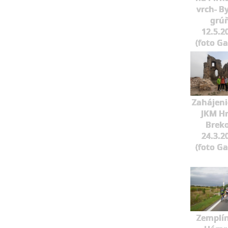
vrch- B
grú
12.5.2
(foto G
Zahájeni
JKM H
Brek
24.3.2
(foto G
Zemplí