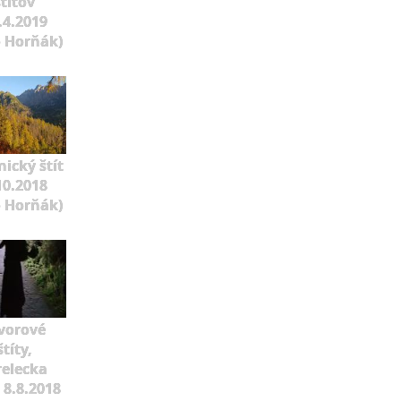
štítov
.4.2019
o Horňák)
ický štít
10.2018
o Horňák)
vorové
štíty,
relecka
 8.8.2018