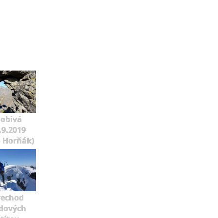
lobivá
.9.2019
o Horňák)
rechod
dových