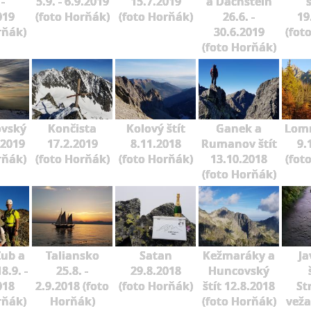
 -
5.9. - 6.9.2019
15.7.2019
a Dachstein
019
(foto Horňák)
(foto Horňák)
26.6. -
19
rňák)
30.6.2019
(fot
(foto Horňák)
ovský
Končista
Kolový štít
Ganek a
Lomn
.2019
17.2.2019
8.11.2018
Rumanov štít
9.
rňák)
(foto Horňák)
(foto Horňák)
13.10.2018
(fot
(foto Horňák)
Zub a
Taliansko
Satan
Kežmaráky a
Ja
8.9. -
25.8. -
29.8.2018
Huncovský
018
2.9.2018 (foto
(foto Horňák)
štít 12.8.2018
St
rňák)
Horňák)
(foto Horňák)
veža