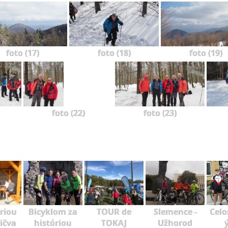
foto (17)
foto (18)
foto (19)
foto (22)
foto (23)
óriou
Bicyklom za
TOUR de
Slemence -
Celo
ičva
históriou
TOKAJ
Užhorod