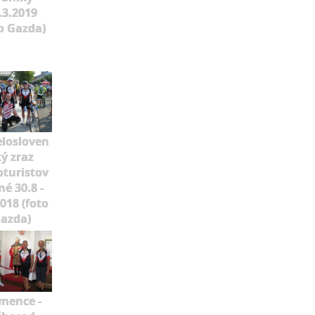
.3.2019
o Gazda)
elosloven
ý zraz
oturistov
né 30.8 -
2018 (foto
azda)
mence -