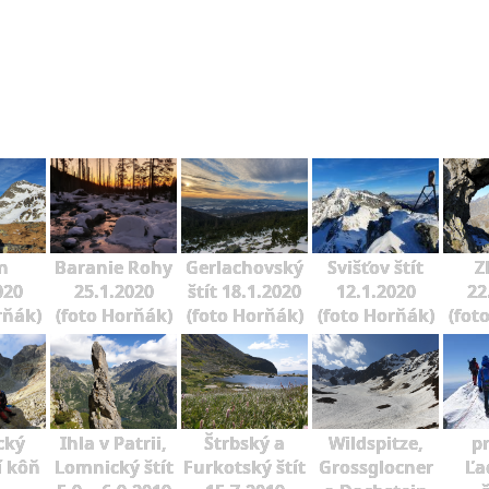
n
Baranie Rohy
Gerlachovský
Svišťov štít
Z
020
25.1.2020
štít 18.1.2020
12.1.2020
22
rňák)
(foto Horňák)
(foto Horňák)
(foto Horňák)
(fot
cký
Ihla v Patrii,
Štrbský a
Wildspitze,
p
í kôň
Lomnický štít
Furkotský štít
Grossglocner
Ľa