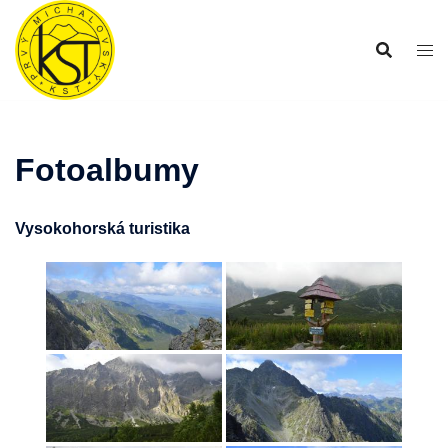
Preskočiť
na
obsah
Fotoalbumy
Vysokohorská turistika