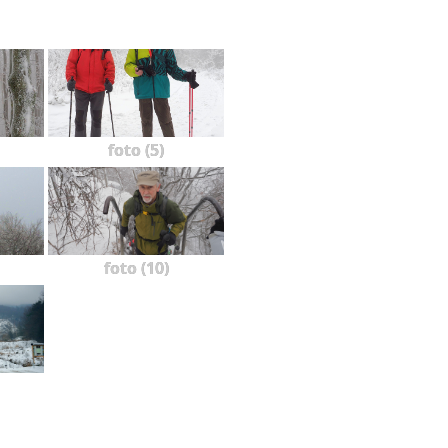
foto (5)
foto (10)