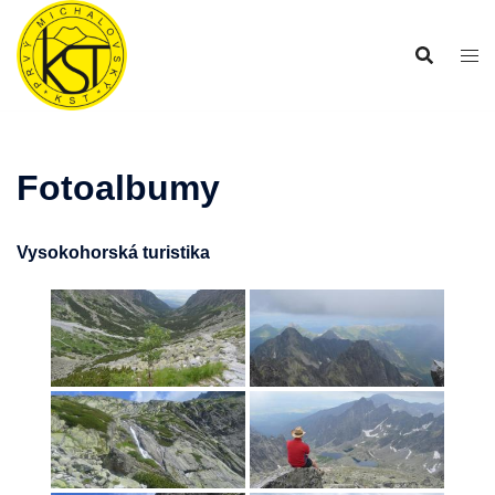
Preskočiť
na
obsah
Fotoalbumy
Vysokohorská turistika