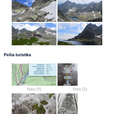
Pešia turistika
foto (1)
foto (2)