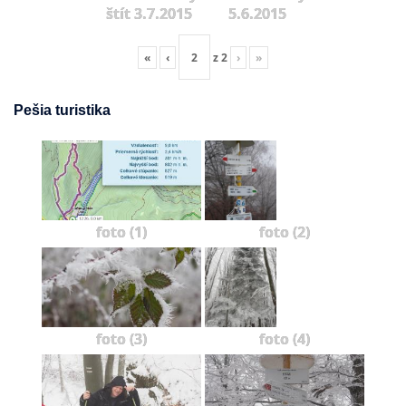
štít 3.7.2015
5.6.2015
«
‹
z
2
›
»
Pešia turistika
foto (1)
foto (2)
foto (3)
foto (4)