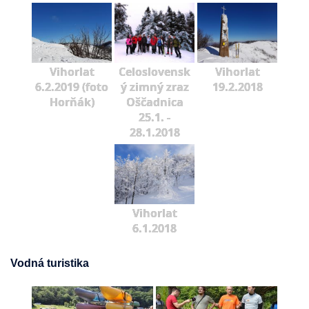
Vihorlat
Celoslovensk
Vihorlat
6.2.2019 (foto
ý zimný zraz
19.2.2018
Horňák)
Oščadnica
25.1. -
28.1.2018
Vihorlat
6.1.2018
Vodná turistika