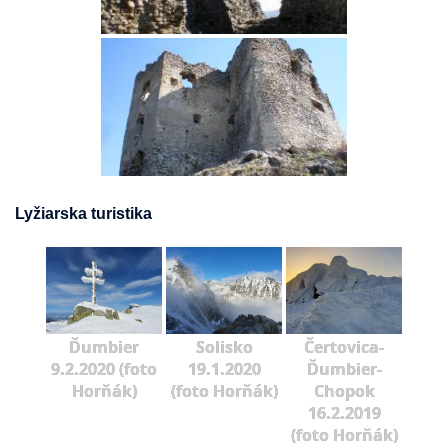
Lyžiarska turistika
Ďumbier
Solisko
Čertovica-
9.2.2020 (foto
19.1.2020
Ďumbier-
Horňák)
(foto Horňák)
Chopok
16.2.2019
(foto Horňák)