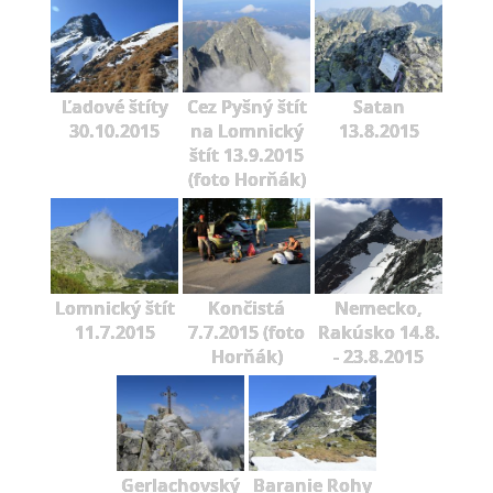
Ľadové štíty
Cez Pyšný štít
Satan
30.10.2015
na Lomnický
13.8.2015
štít 13.9.2015
(foto Horňák)
Lomnický štít
Končistá
Nemecko,
11.7.2015
7.7.2015 (foto
Rakúsko 14.8.
Horňák)
- 23.8.2015
Gerlachovský
Baranie Rohy