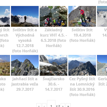
(fot
 štít
Svišťov štít a
Základný
Svišťov štit
V
 vrch
Východná
kurz VHT 4.5. -
19.4.2018
14
(foto
vysoká
6.5.2018 (foto
(foto Horňák)
k)
12.7.2018
Horňák)
(foto Horňák)
sko
Jahňací štít a
Švajčiarsko
Cez Pyšný štít
Gerl
oto
Jastrabia veža
30.6. -
na Lomnický
štít
k)
29.7.2017
14.7.2017
štít 30.9.2016
(foto Horňák)
«
‹
z
2
›
»