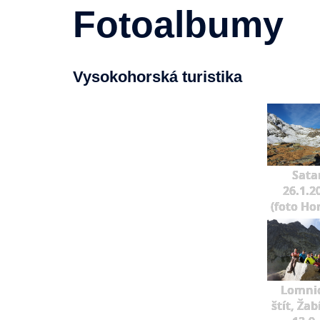
Fotoalbumy
Vysokohorská turistika
Sata
26.1.2
(foto Ho
Lomni
štít, Žab