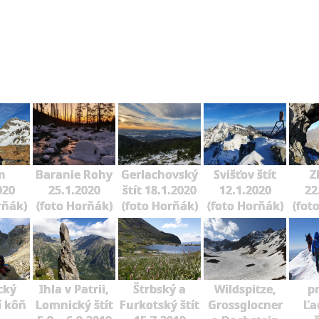
n
Baranie Rohy
Gerlachovský
Svišťov štít
Z
020
25.1.2020
štít 18.1.2020
12.1.2020
22
rňák)
(foto Horňák)
(foto Horňák)
(foto Horňák)
(fot
cký
Ihla v Patrii,
Štrbský a
Wildspitze,
p
í kôň
Lomnický štít
Furkotský štít
Grossglocner
Ľa