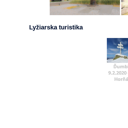
Lyžiarska turistika
Ďumbi
9.2.2020 
Horňá