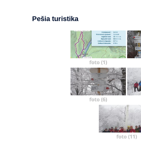
Pešia turistika
foto (1)
foto (6)
foto (11)