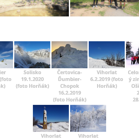
er
Solisko
Čertovica-
Vihorlat
Celo
(foto
19.1.2020
Ďumbier-
6.2.2019 (foto
ý zi
k)
(foto Horňák)
Chopok
Horňák)
Oš
16.2.2019
2
(foto Horňák)
28
Vihorlat
Vihorlat