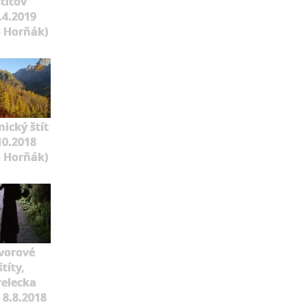
štítov
.4.2019
o Horňák)
ický štít
10.2018
o Horňák)
vorové
štíty,
relecka
 8.8.2018