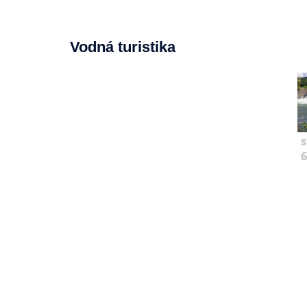
Vodná turistika
s
6