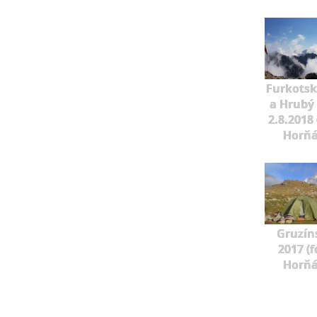
Furkotský
a Hrubý
2.8.2018 
Horňá
Gruzín
2017 (f
Horňá