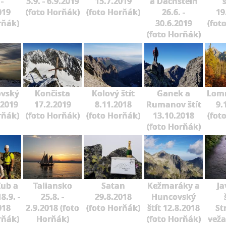
 -
5.9. - 6.9.2019
15.7.2019
a Dachstein
019
(foto Horňák)
(foto Horňák)
26.6. -
19
rňák)
30.6.2019
(fot
(foto Horňák)
ovský
Končista
Kolový štít
Ganek a
Lomn
.2019
17.2.2019
8.11.2018
Rumanov štít
9.
rňák)
(foto Horňák)
(foto Horňák)
13.10.2018
(fot
(foto Horňák)
Zub a
Taliansko
Satan
Kežmaráky a
Ja
8.9. -
25.8. -
29.8.2018
Huncovský
018
2.9.2018 (foto
(foto Horňák)
štít 12.8.2018
St
rňák)
Horňák)
(foto Horňák)
veža