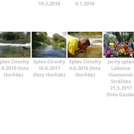
19.2.2018
6.1.2018
plav Cirochy
Splav Cirochy
Splav Cirochy
Jarný splav
.9.2019 (foto
10.6.2017
4.6.2016 (foto
Laborca
Horňák)
(foto Horňák)
Horňák)
Humenné-
Strážske
21.5.2017
(foto Gazda