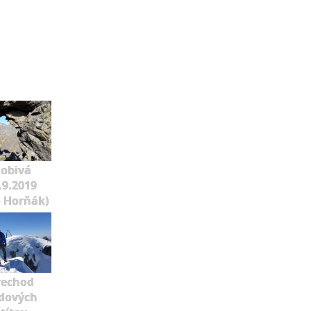
lobivá
.9.2019
o Horňák)
rechod
dových