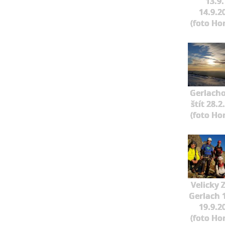
13.9.
14.9.2
(foto Ho
Gerlach
štít 28.2
(foto Ho
Velicky 
Gerlach 1
19.9.2
(foto Ho