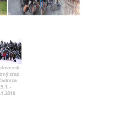
slovensk
mný zraz
čadnica
5.1. -
.1.2018