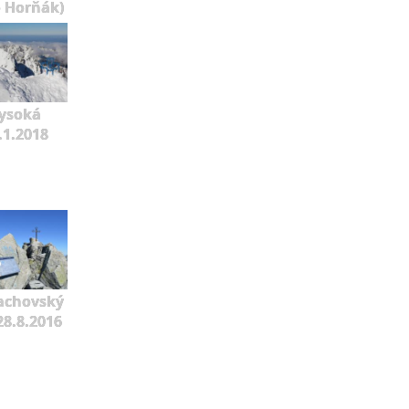
o Horňák)
ysoká
.1.2018
achovský
 28.8.2016