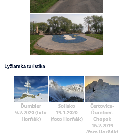
Lyžiarska turistika
Ďumbier
Solisko
Čertovica-
9.2.2020 (foto
19.1.2020
Ďumbier-
Horňák)
(foto Horňák)
Chopok
16.2.2019
(foto Horňák)