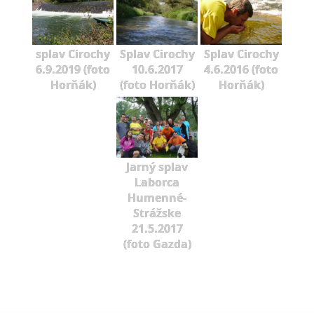
splav Cirochy
Splav Cirochy
Splav Cirochy
6.9.2019 (foto
10.6.2017
4.6.2016 (foto
Horňák)
(foto Horňák)
Horňák)
Jarný splav
Laborca
Humenné-
Strážske
21.5.2017
(foto Gazda)