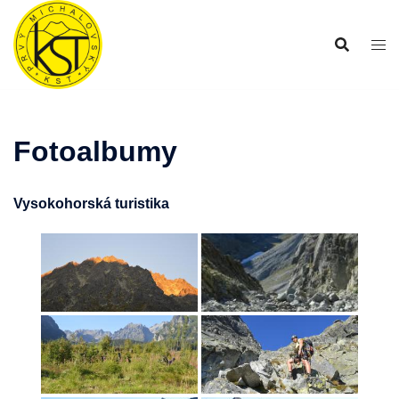
Preskočiť
na
obsah
Fotoalbumy
Vysokohorská turistika