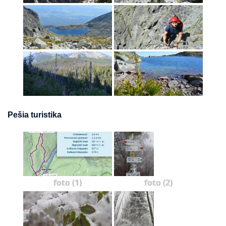
Pešia turistika
foto (1)
foto (2)