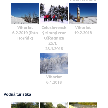
Vihorlat
Celoslovensk
Vihorlat
6.2.2019 (foto
ý zimný zraz
19.2.2018
Horňák)
Oščadnica
25.1. -
28.1.2018
Vihorlat
6.1.2018
Vodná turistika