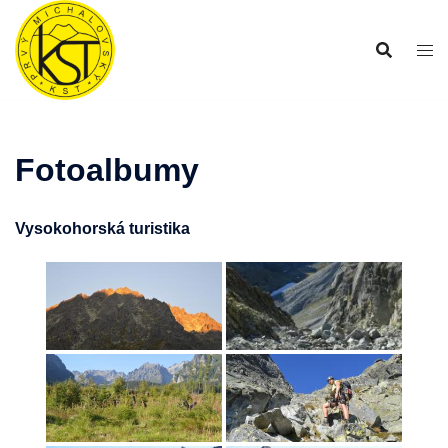
Preskočiť
na
obsah
Fotoalbumy
Vysokohorská turistika