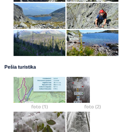
Pešia turistika
foto (1)
foto (2)