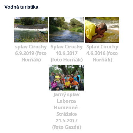
Vodná turistika
splav Cirochy
Splav Cirochy
Splav Cirochy
6.9.2019 (foto
10.6.2017
4.6.2016 (foto
Horňák)
(foto Horňák)
Horňák)
Jarný splav
Laborca
Humenné-
Strážske
21.5.2017
(foto Gazda)