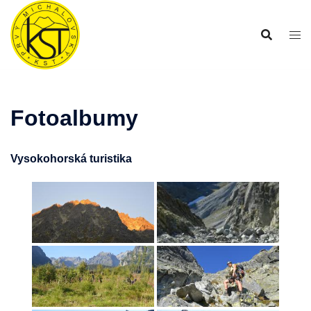
Preskočiť
na
obsah
Fotoalbumy
Vysokohorská turistika