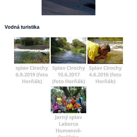
Vodná turistika
splav Cirochy
Splav Cirochy
Splav Cirochy
6.9.2019 (foto
10.6.2017
4.6.2016 (foto
Horňák)
(foto Horňák)
Horňák)
Jarný splav
Laborca
Humenné-