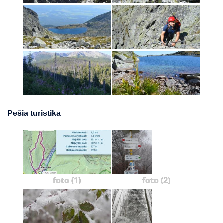
Pešia turistika
foto (1)
foto (2)