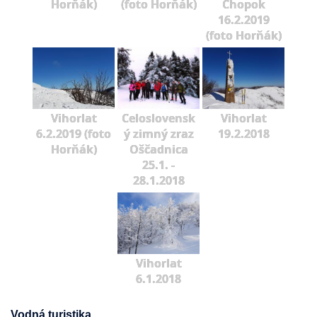
Horňák)
(foto Horňák)
Chopok
16.2.2019
(foto Horňák)
Vihorlat
Celoslovensk
Vihorlat
6.2.2019 (foto
ý zimný zraz
19.2.2018
Horňák)
Oščadnica
25.1. -
28.1.2018
Vihorlat
6.1.2018
Vodná turistika