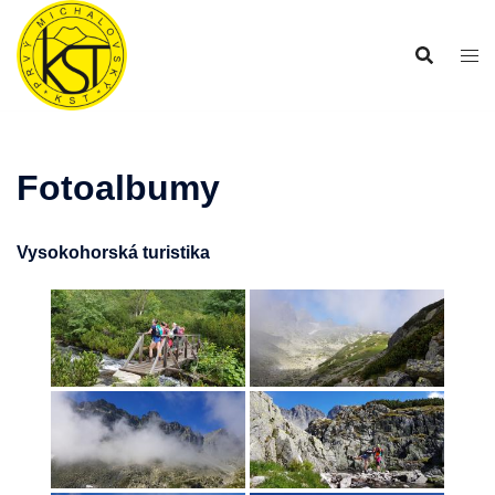
Preskočiť
na
obsah
Fotoalbumy
Vysokohorská turistika