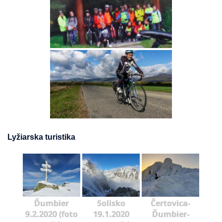
Lyžiarska turistika
Ďumbier
Solisko
Čertovica-
9.2.2020 (foto
19.1.2020
Ďumbier-